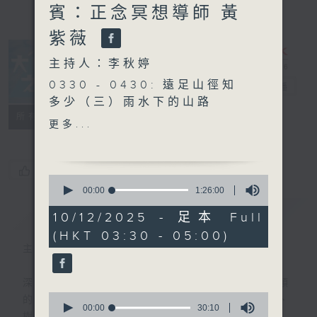
賓：正念冥想導師 黃
紫薇
主持人：李秋婷
0330 - 0430: 遠足山徑知
大自然之聲
電台直播
多少（三）雨水下的山路
特備網頁
PODCASTS
聯絡
所有集數
0430 - 0500: #22 一行禪
更多...
師： 放不下
您喜歡這個節目嗎?
0
seconds
00:00
1:26:00
of
簡介
GIST
1
10/12/2025 - 足本 Full
hour,
(HKT 03:30 - 05:00)
26
minutes,
主持人：李秋婷
0
seconds
深夜，是結束，也是新的開始。開啟一段另類
0
的旅程，投入難得的片刻寧靜，置身於風、
seconds
00:00
30:10