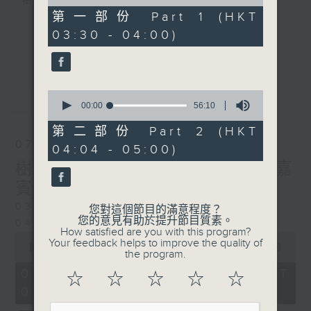
樹、鳥聲之中，享受放空。
of
30
第一部份 Part 1 (HKT
minutes,
03:30 - 04:00)
第一台播放時間
10
更多...
seconds
星期一至六03:30至05:00
#香港電台文教組
0
最新
LATEST
seconds
00:00
56:10
of
56
第二部份 Part 2 (HKT
minutes,
07/08/2026
04:04 - 05:00)
10
seconds
樹懶 / 邁向圓滿 星期五 嘉
賓：輔導心理學家 方婷
0330 - 0430: 樹懶
您對這個節目的滿意程度？
您的意見有助於提升節目質素。
0430 - 0500: #13 人際關係指數
How satisfied are you with this program?
0
Your feedback helps to improve the quality of
seconds
00:00
1:25:59
the program.
of
1
07/08/2026 - 足本 Full (HKT
☆
☆
☆
☆
☆
hour,
03:30 - 05:00)
25
minutes,