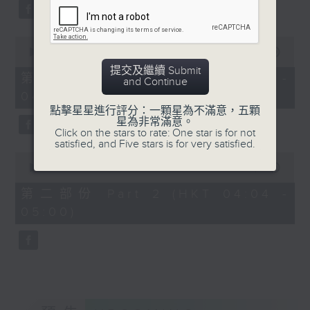
59
seconds
0
seconds
00:00
30:00
of
提交及繼續 Submit
30
第一部份 Part 1 (HKT 03:30 -
and Continue
minutes,
04:00)
0
seconds
點擊星星進行評分：一顆星為不滿意，五顆
星為非常滿意。
Click on the stars to rate: One star is for not
satisfied, and Five stars is for very satisfied.
0
seconds
00:00
56:09
of
56
第二部份 Part 2 (HKT 04:04 -
minutes,
05:00)
9
seconds