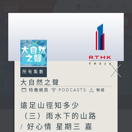
ENG
/
簡
×
全新 RTHK On The Go
取得
一手掌握 RTHK 電台、電視節目
X
所有集數
大自然之聲
特備網頁
PODCASTS
聯絡
...
遠足山徑知多少
（三）雨水下的山路
/ 好心情 星期三 嘉