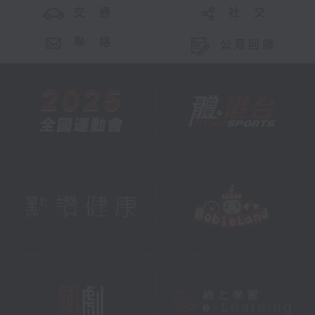
交 通
社 交
聯 絡
公眾回饋