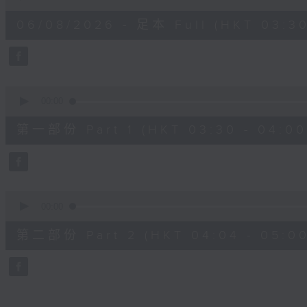
of
1
06/08/2026 - 足本 Full (HKT 03:30
hour,
25
minutes,
59
seconds
Volume
90%
0
seconds
00:00
of
30
第一部份 Part 1 (HKT 03:30 - 04:00
minutes,
10
seconds
Volume
90%
0
seconds
00:00
of
56
第二部份 Part 2 (HKT 04:04 - 05:00
minutes,
9
seconds
Volume
90%