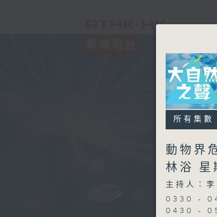
所有集數
動物界
林浴 
主持人：李
0330 -
0430 - 