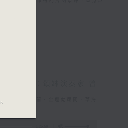
類的旅程，投入難得的片刻寧靜，置身於
星期四 嘉賓：頌缽演奏家 曾
竹、細葉棕竹、虎尾蘭、金邊虎尾蘭、草海
is
1:25:59