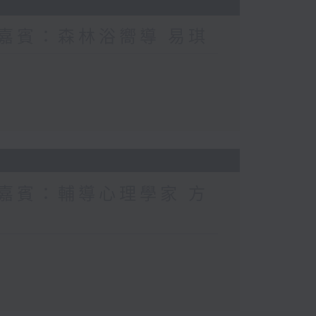
 嘉賓：森林浴嚮導 易琪
 嘉賓：輔導心理學家 方