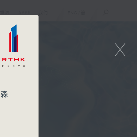
重溫
APPS
我們
ENG
/
簡
X
 森