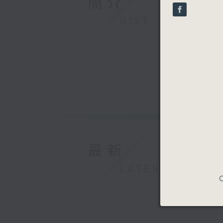
簡介
seconds
90%
GIST
最新
LATEST
C