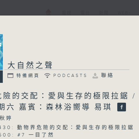
電視
電台
新聞
WEB+
大自然之聲
聯絡
特備網頁
PODCASTS
危險的交配：愛與生存的極限拉鋸 /
星期六 嘉賓：森林浴嚮導 易琪
秋婷
 0430: 動物界危險的交配：愛與生存的極限拉鋸
0500: #7 一目了然