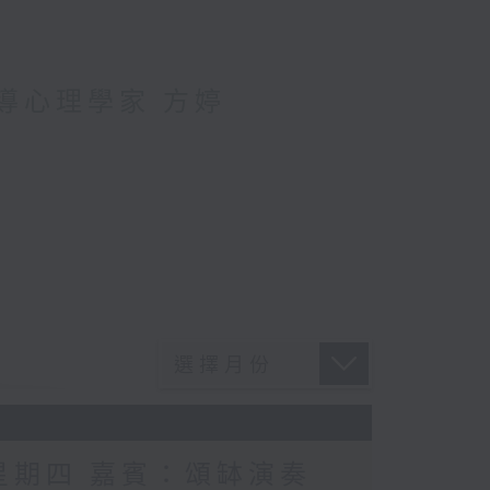
輔導心理學家 方婷
 星期四 嘉賓：頌缽演奏