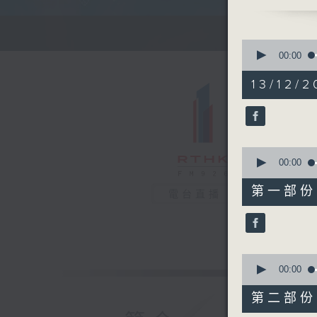
清晨的美好
0
seconds
00:00
of
1
13/12/2
hour,
26
minutes,
0
seconds
90%
0
seconds
00:00
of
30
第一部份 P
電台直播
minutes,
10
seconds
90%
0
seconds
00:00
of
56
第二部份 P
minutes,
10