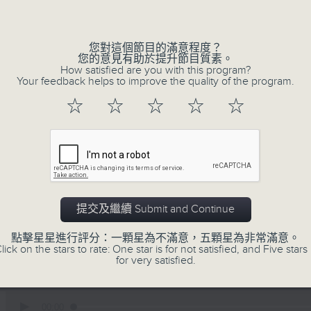
深夜，是結束，也是新的開始。開啟一段另
Volume
風、樹、鳥聲之中，享受放空。
您對這個節目的滿意程度？
您的意見有助於提升節目質素。
第一台播放時間
How satisfied are you with this program?
星期一至六03:30至05:00
Your feedback helps to improve the quality of the program.
☆
☆
☆
☆
☆
#香港電台文教組
06/08/2026
有血緣關係的植物 / 聲頻禮贊 
提交及繼續 Submit and Continue
文通
點擊星星進行評分：一顆星為不滿意，五顆星為非常滿意。
0330 - 0430: 有血緣關係的植物：棕
lick on the stars to rate: One star is for not satisfied, and Five stars 
for very satisfied.
桐
0430 - 0500: #14 觀察呼吸溫度
0
seconds
00:00