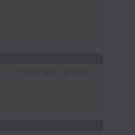
賓：正念冥想導師 黃紫薇