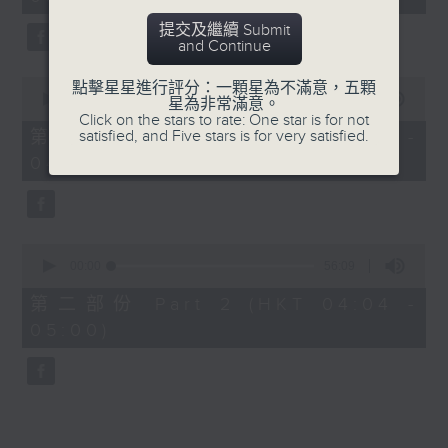
minutes,
0
提交及繼續 Submit
seconds
and Continue
0
點擊星星進行評分：一顆星為不滿意，五顆
seconds
00:00
30:00
星為非常滿意。
of
Click on the stars to rate: One star is for not
30
satisfied, and Five stars is for very satisfied.
第一部份 Part 1 (HKT 03:30 -
minutes,
04:00)
0
seconds
0
seconds
00:00
56:09
of
56
第二部份 Part 2 (HKT 04:04 -
minutes,
05:00)
9
seconds