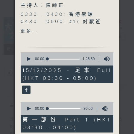
主持人：陳師正
0330 - 0430: 香港瘰螈
0430 - 0500: #17 討厭爸
爸的四十幾歲男子
更多...
大自然之聲
電台直播
特備網頁
PODCASTS
聯絡
所有集數
0
seconds
00:00
1:25:59
of
1
15/12/2025 - 足本 Full
您喜歡這個節目嗎?
hour,
(HKT 03:30 - 05:00)
25
minutes,
59
簡介
GIST
seconds
0
主持人：陳師正
seconds
00:00
30:00
of
30
第一部份 Part 1 (HKT
深夜，是結束，也是新的開始。開啟一段另類
minutes,
03:30 - 04:00)
的旅程，投入難得的片刻寧靜，置身於風、
0
seconds