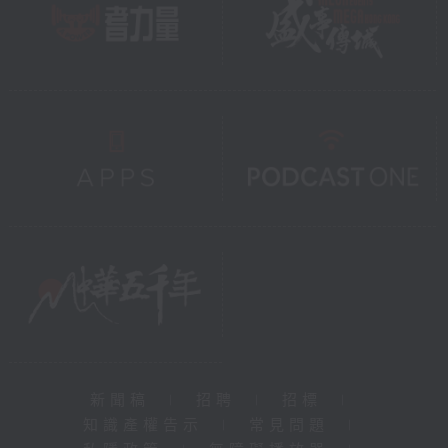
新聞稿
|
招聘
|
招標
|
知識產權告示
|
常見問題
|