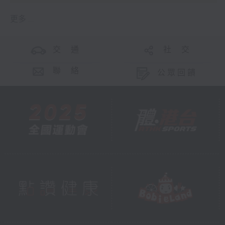
更多 ...
交 通
社 交
聯 絡
公眾回饋