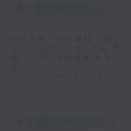
預告
UPCOMING
10/08/2026
寶石海鱔、大王烏賊、椰子
蟹、非洲肺魚 / 自在心得 星
期一 嘉賓：生命導師 周華山
博士
0330 - 0430: 寶石海鱔、大王烏賊、椰
子蟹、非洲肺魚
更多...
0430 - 0500: #17 討厭爸爸的四十幾歲
男子
重溫
CATCHUP