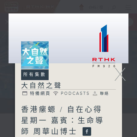
ENG
/
簡
×
全新 RTHK On The Go
取得
一手掌握 RTHK 電台、電視節目
X
所有集數
大自然之聲
特備網頁
PODCASTS
聯絡
...
香港瘰螈 / 自在心得
星期一 嘉賓：生命導
師 周華山博士