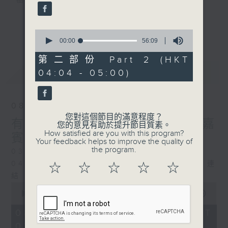
樹、鳥聲之中，享受放空。
第一台播放時間
更多...
0
星期一至六03:30至05:00
seconds
00:00
56:09
of
56
第二部份 Part 2 (HKT
#香港電台文教組
minutes,
最新
LATEST
04:04 - 05:00)
9
seconds
08/08/2026
您對這個節目的滿意程度？
有毒植物 / 森林浴 星期六 嘉
您的意見有助於提升節目質素。
How satisfied are you with this program?
賓：森林浴嚮導 易琪
Your feedback helps to improve the quality of
the program.
0330 - 0430: 有毒植物
0430 - 0500: #39 與生俱來的大自然連
☆
☆
☆
☆
☆
結 嘉賓：梁雅貽Eliz （森林療癒嚮導）
0
seconds
00:00
1:26:00
of
1
08/08/2026 - 足本 Full (HKT
hour,
03:30 - 05:00)
26