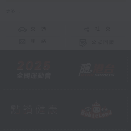
更多 ...
交 通
社 交
聯 絡
公眾回饋