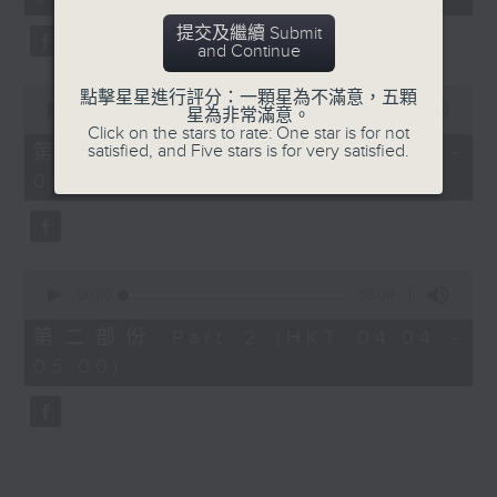
minutes,
0
提交及繼續 Submit
seconds
and Continue
0
點擊星星進行評分：一顆星為不滿意，五顆
seconds
00:00
30:00
星為非常滿意。
of
Click on the stars to rate: One star is for not
30
satisfied, and Five stars is for very satisfied.
第一部份 Part 1 (HKT 03:30 -
minutes,
04:00)
0
seconds
0
seconds
00:00
56:09
of
56
第二部份 Part 2 (HKT 04:04 -
minutes,
05:00)
9
seconds