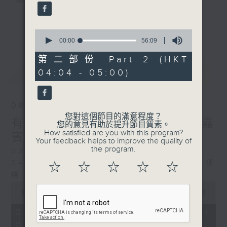
樹、鳥聲之中，享受放空。
第一台播放時間
更多...
0
星期一至六03:30至05:00
seconds
00:00
56:09
of
56
第二部份 Part 2 (HKT
#香港電台文教組
minutes,
最新
LATEST
04:04 - 05:00)
9
seconds
08/08/2026
您對這個節目的滿意程度？
有毒植物 / 森林浴 星期六 嘉
您的意見有助於提升節目質素。
How satisfied are you with this program?
賓：森林浴嚮導 易琪
Your feedback helps to improve the quality of
the program.
0330 - 0430: 有毒植物
0430 - 0500: #39 與生俱來的大自然連
☆
☆
☆
☆
☆
結 嘉賓：梁雅貽Eliz （森林療癒嚮導）
0
seconds
00:00
1:26:00
of
1
08/08/2026 - 足本 Full (HKT
hour,
03:30 - 05:00)
26