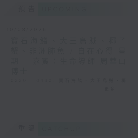
預告
UPCOMING
10/08/2026
寶石海鱔、大王烏賊、椰子
蟹、非洲肺魚 / 自在心得 星
期一 嘉賓：生命導師 周華山
博士
0330 - 0430: 寶石海鱔、大王烏賊、椰
子蟹、非洲肺魚
更多...
0430 - 0500: #17 討厭爸爸的四十幾歲
男子
重溫
CATCHUP