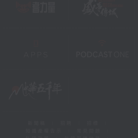
新聞稿
|
招聘
|
招標
|
知識產權告示
|
常見問題
|