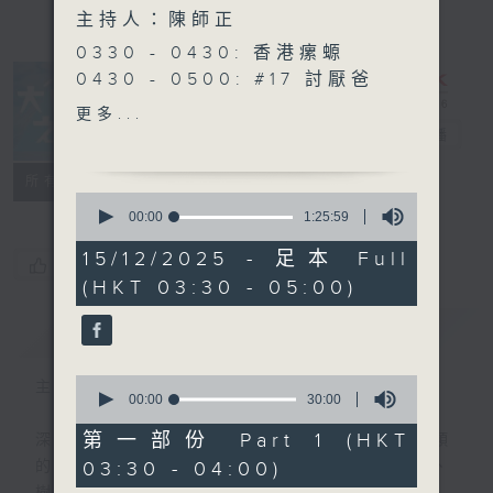
主持人：陳師正
0330 - 0430: 香港瘰螈
0430 - 0500: #17 討厭爸
爸的四十幾歲男子
更多...
大自然之聲
電台直播
特備網頁
PODCASTS
聯絡
所有集數
0
seconds
00:00
1:25:59
of
1
15/12/2025 - 足本 Full
您喜歡這個節目嗎?
hour,
(HKT 03:30 - 05:00)
25
minutes,
59
簡介
GIST
seconds
0
主持人：陳師正
seconds
00:00
30:00
of
30
第一部份 Part 1 (HKT
深夜，是結束，也是新的開始。開啟一段另類
minutes,
03:30 - 04:00)
的旅程，投入難得的片刻寧靜，置身於風、
0
seconds