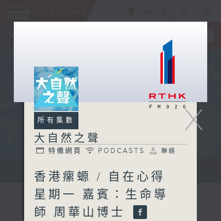
ENG
/
簡
×
全新 RTHK On The Go
取得
一手掌握 RTHK 電台、電視節目
X
所有集數
大自然之聲
特備網頁
PODCASTS
聯絡
...
香港瘰螈 / 自在心得
星期一 嘉賓：生命導
師 周華山博士