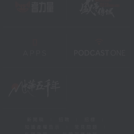
新聞稿
|
招聘
|
招標
|
知識產權告示
|
常見問題
|