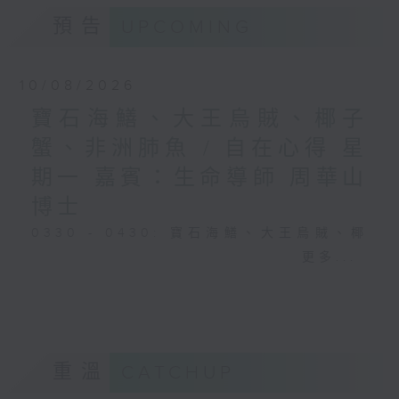
預告
UPCOMING
10/08/2026
寶石海鱔、大王烏賊、椰子
蟹、非洲肺魚 / 自在心得 星
期一 嘉賓：生命導師 周華山
博士
0330 - 0430: 寶石海鱔、大王烏賊、椰
子蟹、非洲肺魚
更多...
0430 - 0500: #17 討厭爸爸的四十幾歲
男子
重溫
CATCHUP