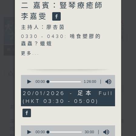
二 嘉賓：豎琴療癒師
李嘉雯
主持人：廖杏茵
0330 - 0430: 啃食塑膠的
大自然之聲
電台直播
蟲蟲？蠟蛾
特備網頁
PODCASTS
聯絡
所有集數
0430 - 0500: #28 職業過
更多...
勞
您喜歡這個節目嗎?
0
seconds
00:00
1:26:00
of
簡介
GIST
1
20/01/2026 - 足本 Full
hour,
(HKT 03:30 - 05:00)
26
minutes,
主持人：廖杏茵
0
seconds
深夜，是結束，也是新的開始。開啟一段另類
0
的旅程，投入難得的片刻寧靜，置身於風、
seconds
00:00
30:00