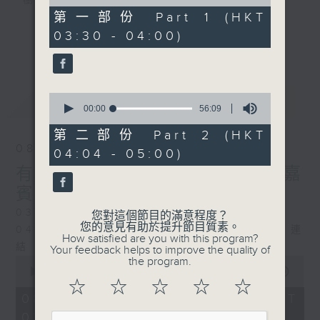
樹、鳥聲之中，享受放空。
of
30
第一部份 Part 1 (HKT
minutes,
03:30 - 04:00)
第一台播放時間
0
更多...
seconds
星期一至六03:30至05:00
#香港電台文教組
0
最新
LATEST
seconds
00:00
56:09
of
56
第二部份 Part 2 (HKT
minutes,
08/08/2026
04:04 - 05:00)
9
seconds
有毒植物 / 森林浴 星期六 嘉
賓：森林浴嚮導 易琪
0330 - 0430: 有毒植物
您對這個節目的滿意程度？
您的意見有助於提升節目質素。
0430 - 0500: #39 與生俱來的大自然連
How satisfied are you with this program?
結 嘉賓：梁雅貽Eliz （森林療癒嚮導）
Your feedback helps to improve the quality of
0
the program.
seconds
00:00
1:26:00
of
☆
☆
☆
☆
☆
1
08/08/2026 - 足本 Full (HKT
hour,
03:30 - 05:00)
26