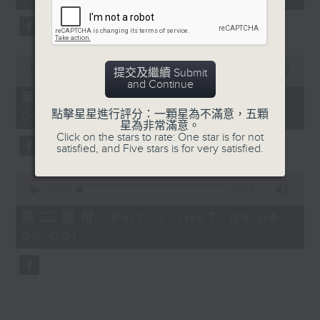
minutes,
0
seconds
0
seconds
00:00
30:00
提交及繼續 Submit
of
and Continue
30
第一部份 Part 1 (HKT 03:30 -
minutes,
點擊星星進行評分：一顆星為不滿意，五顆
04:00)
0
星為非常滿意。
seconds
Click on the stars to rate: One star is for not
satisfied, and Five stars is for very satisfied.
0
seconds
00:00
56:09
of
56
第二部份 Part 2 (HKT 04:04 -
minutes,
05:00)
9
seconds