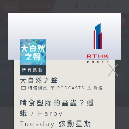
ENG
/
簡
×
全新 RTHK On The Go
取得
一手掌握 RTHK 電台、電視節目
X
所有集數
大自然之聲
特備網頁
PODCASTS
聯絡
...
啃食塑膠的蟲蟲？蠟
蛾 / Harpy
Tuesday 弦動星期