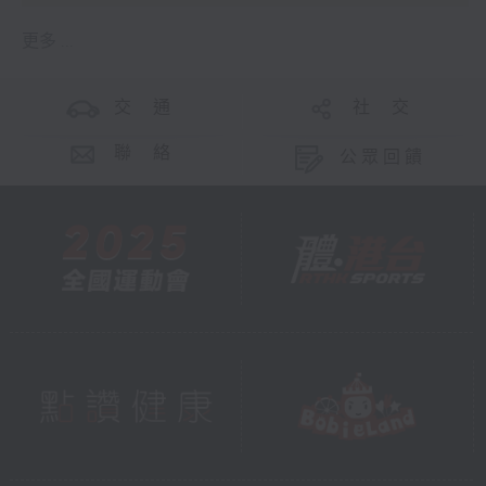
更多 ...
交 通
社 交
聯 絡
公眾回饋