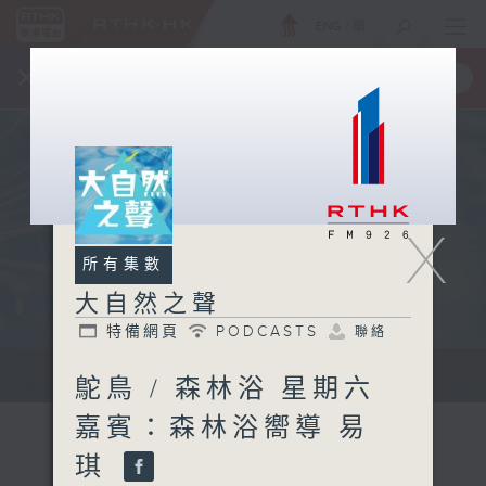
ENG
/
簡
×
全新 RTHK On The Go
取得
一手掌握 RTHK 電台、電視節目
X
所有集數
大自然之聲
特備網頁
PODCASTS
聯絡
...
鴕鳥 / 森林浴 星期六
嘉賓：森林浴嚮導 易
琪