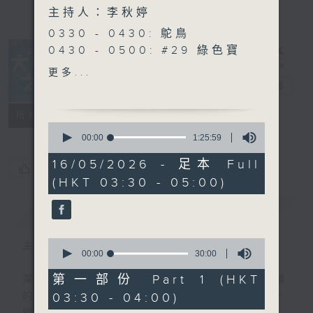
主持人：李秋婷
0330 - 0430: 鴕鳥
0430 - 0500: #29 綠色寶
座 Green Spot 嘉賓：何
更多...
小雲 Wendy （森林療癒嚮
大自然之聲
電台直播
導）
特備網頁
PODCASTS
聯絡
所有集數
0
seconds
00:00
1:25:59
of
1
16/05/2026 - 足本 Full
您喜歡這個節目嗎?
hour,
(HKT 03:30 - 05:00)
25
minutes,
59
簡介
GIST
seconds
0
主持人：李秋婷
seconds
00:00
30:00
of
30
第一部份 Part 1 (HKT
深夜，是結束，也是新的開始。開啟一段另類
minutes,
03:30 - 04:00)
的旅程，投入難得的片刻寧靜，置身於風、
0
seconds