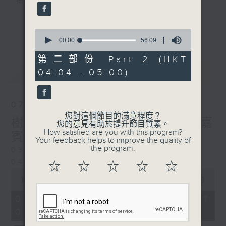
樹、鳥聲之中，享受放空。
第一台播放時間
更多...
0
星期一至六03:30至05:00
seconds
00:00
56:09
of
56
第二部份 Part 2 (HKT
#香港電台文教組
minutes,
最新
LATEST
04:04 - 05:00)
9
seconds
07/08/2026
您對這個節目的滿意程度？
樹懶 / 邁向圓滿 星期五 嘉
您的意見有助於提升節目質素。
How satisfied are you with this program?
賓：輔導心理學家 方婷
Your feedback helps to improve the quality of
the program.
0330 - 0430: 樹懶
0430 - 0500: #13 人際關係指數
☆
☆
☆
☆
☆
0
seconds
00:00
1:25:59
of
1
07/08/2026 - 足本 Full (HKT
hour,
03:30 - 05:00)
25
minutes,