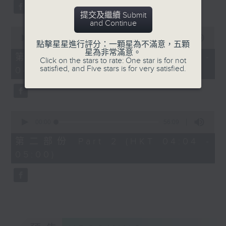
59
seconds
提交及繼續 Submit
and Continue
0
seconds
00:00
30:00
點擊星星進行評分：一顆星為不滿意，五顆
of
星為非常滿意。
30
第一部份 Part 1 (HKT 03:30 -
Click on the stars to rate: One star is for not
minutes,
satisfied, and Five stars is for very satisfied.
04:00)
0
seconds
0
seconds
00:00
56:09
of
56
第二部份 Part 2 (HKT 04:04 -
minutes,
05:00)
9
seconds