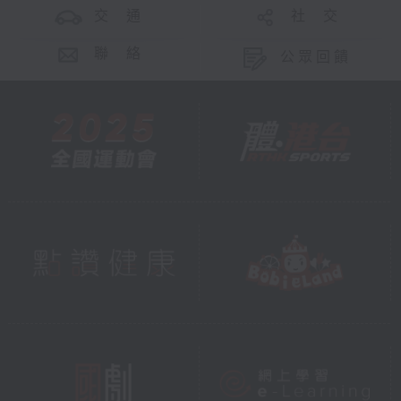
交 通
社 交
聯 絡
公眾回饋