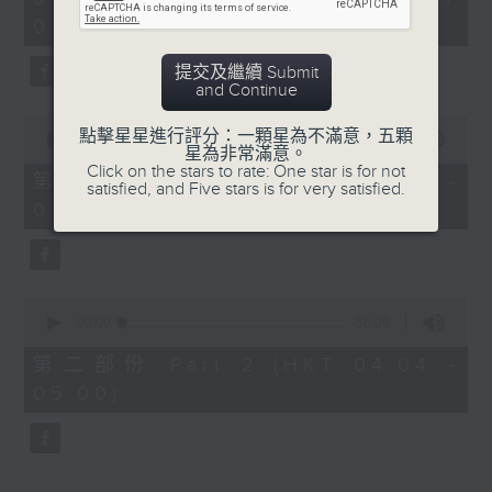
hour,
03:30 - 05:00)
25
minutes,
59
提交及繼續 Submit
seconds
and Continue
0
點擊星星進行評分：一顆星為不滿意，五顆
seconds
00:00
30:10
星為非常滿意。
of
Click on the stars to rate: One star is for not
30
第一部份 Part 1 (HKT 03:30 -
satisfied, and Five stars is for very satisfied.
minutes,
04:00)
10
seconds
0
seconds
00:00
56:09
of
56
第二部份 Part 2 (HKT 04:04 -
minutes,
05:00)
9
seconds