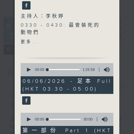
主持人：李秋婷
0330 - 0430: 最會裝死的
動物們
大自然之聲
電台直播
0430 - 0500: #32 水連結
更多...
大地和生命 嘉賓：林楚翹
特備網頁
PODCASTS
聯絡
所有集數
Chloe （森林療癒嚮導）
0
seconds
00:00
1:25:59
您喜歡這個節目嗎?
of
1
06/06/2026 - 足本 Full
hour,
(HKT 03:30 - 05:00)
簡介
25
GIST
minutes,
59
seconds
主持人：李秋婷
0
seconds
00:00
30:00
深夜，是結束，也是新的開始。開啟一段另類
of
的旅程，投入難得的片刻寧靜，置身於風、
30
第一部份 Part 1 (HKT
minutes,