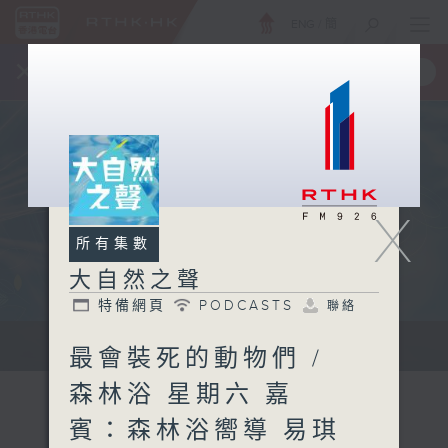
ENG
/
簡
×
全新 RTHK On The Go
取得
一手掌握 RTHK 電台、電視節目
X
所有集數
大自然之聲
特備網頁
PODCASTS
聯絡
...
最會裝死的動物們 /
森林浴 星期六 嘉
賓：森林浴嚮導 易琪