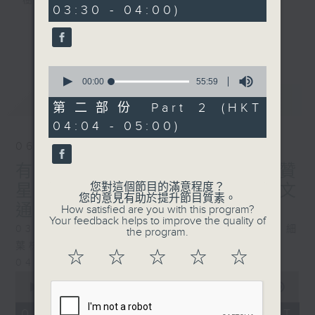
樹、鳥聲之中，享受放空。
03:30 - 04:00)
0
seconds
第一台播放時間
更多...
星期一至六03:30至05:00
0
seconds
00:00
55:59
#香港電台文教組
of
最新
LATEST
55
第二部份 Part 2 (HKT
minutes,
04:04 - 05:00)
59
seconds
06/08/2026
有血緣關係的植物 / 聲頻禮贊
您對這個節目的滿意程度？
星期四 嘉賓：頌缽演奏家 曾文
您的意見有助於提升節目質素。
通
How satisfied are you with this program?
Your feedback helps to improve the quality of
0330 - 0430: 有血緣關係的植物：棕竹、細
the program.
葉棕竹、虎尾蘭、金邊虎尾蘭、草海桐
☆
☆
☆
☆
☆
0430 - 0500: #14 觀察呼吸溫度
0
seconds
00:00
1:25:59
of
1
06/08/2026 - 足本 Full (HKT