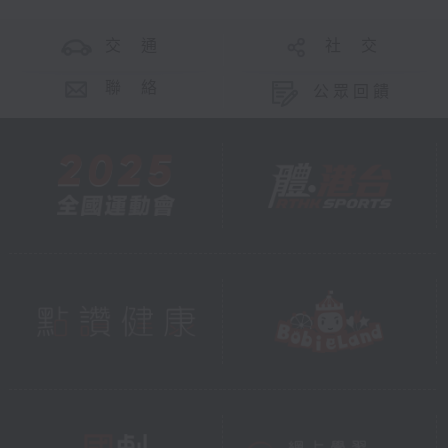
交 通
社 交
聯 絡
公眾回饋