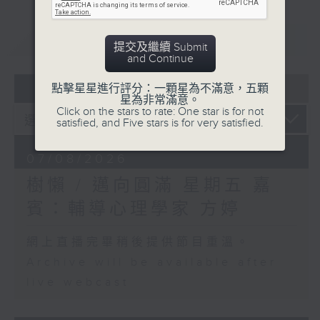
重溫
CATCHUP
提交及繼續 Submit
and Continue
07 - 08
2026
點擊星星進行評分：一顆星為不滿意，五顆
星為非常滿意。
Click on the stars to rate: One star is for not
satisfied, and Five stars is for very satisfied.
07/08/2026
樹懶 / 邁向圓滿 星期五 嘉
賓：輔導心理學家 方婷
網上直播完畢稍後提供節目重溫。
Archive will be available after
live webcast