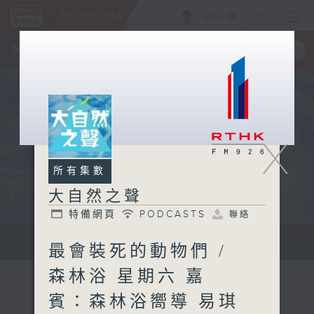
ENG
/
簡
×
全新 RTHK On The Go
取得
一手掌握 RTHK 電台、電視節目
X
所有集數
大自然之聲
特備網頁
PODCASTS
聯絡
...
最會裝死的動物們 /
森林浴 星期六 嘉
賓：森林浴嚮導 易琪