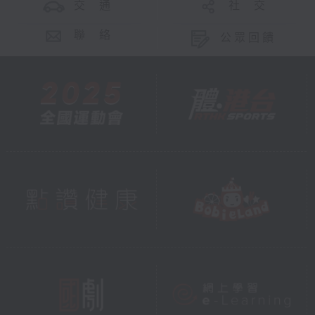
交 通
社 交
聯 絡
公眾回饋