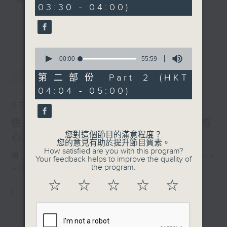
樹、鳥聲之中，享受放空。
03:30 - 04:00)
0
seconds
第一台播放時間
更多...
星期一至六03:30至05:00
0
seconds
00:00
55:59
#香港電台文教組
of
最新
LATEST
55
第二部份 Part 2 (HKT
minutes,
04:04 - 05:00)
59
seconds
07/08/2026
樹懶 / 邁向圓滿 星期五 嘉賓：輔導
您對這個節目的滿意程度？
心理學家 方婷
您的意見有助於提升節目質素。
How satisfied are you with this program?
網上直播完畢稍後提供節目重溫。 Archive
Your feedback helps to improve the quality of
the program.
will be available after live webcast
☆
☆
☆
☆
☆
1