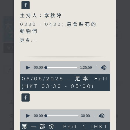
主持人：李秋婷
0330 - 0430: 最會裝死的
動物們
大自然之聲
電台直播
0430 - 0500: #32 水連結
更多...
大地和生命 嘉賓：林楚翹
特備網頁
PODCASTS
聯絡
所有集數
Chloe （森林療癒嚮導）
0
seconds
00:00
1:25:59
您喜歡這個節目嗎?
of
1
06/06/2026 - 足本 Full
hour,
(HKT 03:30 - 05:00)
簡介
25
GIST
minutes,
59
seconds
主持人：李秋婷
0
seconds
00:00
30:00
深夜，是結束，也是新的開始。開啟一段另類
of
的旅程，投入難得的片刻寧靜，置身於風、
30
第一部份 Part 1 (HKT
minutes,