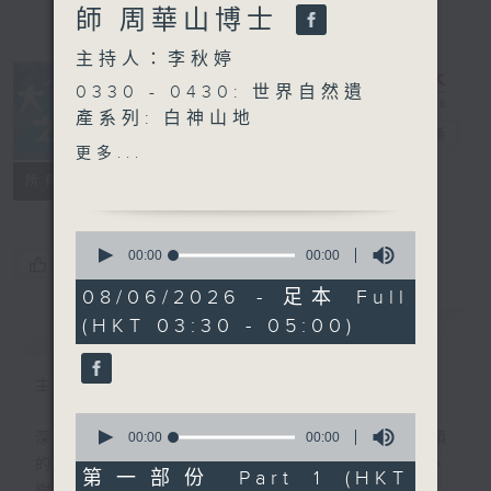
師 周華山博士
主持人：李秋婷
0330 - 0430: 世界自然遺
產系列: 白神山地
大自然之聲
電台直播
0430 - 0500: #9 面對無
更多...
奈
特備網頁
PODCASTS
聯絡
所有集數
0
seconds
00:00
00:00
您喜歡這個節目嗎?
of
0
08/06/2026 - 足本 Full
seconds
(HKT 03:30 - 05:00)
簡介
GIST
主持人：李秋婷
0
seconds
00:00
00:00
深夜，是結束，也是新的開始。開啟一段另類
of
的旅程，投入難得的片刻寧靜，置身於風、
0
第一部份 Part 1 (HKT
seconds