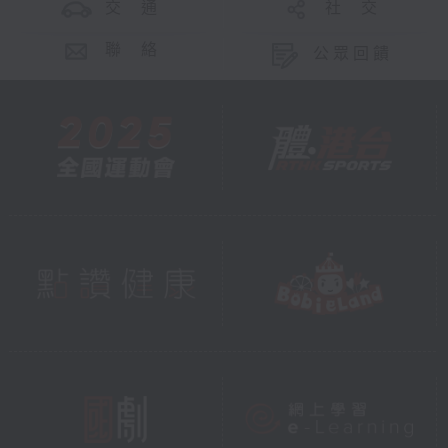
交 通
社 交
聯 絡
公眾回饋