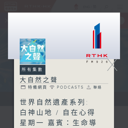
ENG
/
簡
×
全新 RTHK On The Go
取得
一手掌握 RTHK 電台、電視節目
X
所有集數
大自然之聲
特備網頁
PODCASTS
聯絡
...
世界自然遺產系列:
白神山地 / 自在心得
星期一 嘉賓：生命導