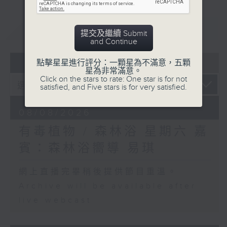
重溫
CATCHUP
提交及繼續 Submit
and Continue
07 - 08
2026
點擊星星進行評分：一顆星為不滿意，五顆
星為非常滿意。
Click on the stars to rate: One star is for not
satisfied, and Five stars is for very satisfied.
08/08/2026
有毒植物 / 森林浴 星期六 嘉
賓：森林浴嚮導 易琪
網上直播完畢稍後提供節目重溫。
Archive will be available after
live webcast