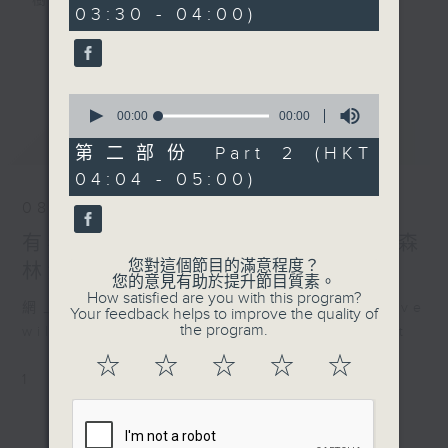
樹、鳥聲之中，享受放空。
03:30 - 04:00)
第一台播放時間
更多...
星期一至六03:30至05:00
0
seconds
00:00
00:00
#香港電台文教組
of
最新
LATEST
0
第二部份 Part 2 (HKT
seconds
04:04 - 05:00)
08/08/2026
有毒植物 / 森林浴 星期六 嘉賓：森
您對這個節目的滿意程度？
林浴嚮導 易琪
您的意見有助於提升節目質素。
How satisfied are you with this program?
網上直播完畢稍後提供節目重溫。 Archive
Your feedback helps to improve the quality of
the program.
will be available after live webcast
☆
☆
☆
☆
☆
1