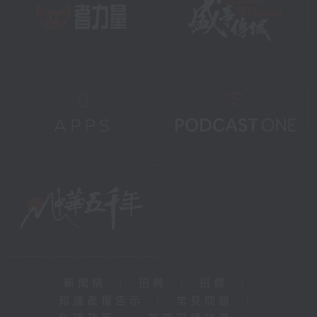
新聞稿
|
招聘
|
招標
|
知識產權告示
|
常見問題
|