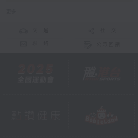
更多 ...
交 通
社 交
聯 絡
公眾回饋