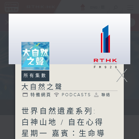
ENG
/
簡
×
全新 RTHK On The Go
取得
一手掌握 RTHK 電台、電視節目
X
所有集數
大自然之聲
特備網頁
PODCASTS
聯絡
...
世界自然遺產系列:
白神山地 / 自在心得
星期一 嘉賓：生命導