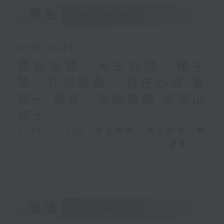
預告
UPCOMING
10/08/2026
寶石海鱔、大王烏賊、椰子
蟹、非洲肺魚 / 自在心得 星
期一 嘉賓：生命導師 周華山
博士
0330 - 0430: 寶石海鱔、大王烏賊、椰
子蟹、非洲肺魚
更多...
0430 - 0500: #17 討厭爸爸的四十幾歲
男子
重溫
CATCHUP