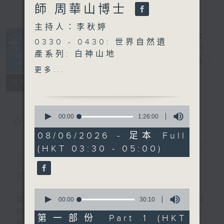
師 周華山博士
主持人：李秋婷
0330 - 0430: 世界自然遺
產系列: 白神山地
大自然之聲
電台直播
0430 - 0500: #9 面對無
更多...
奈
特備網頁
PODCASTS
聯絡
所有集數
0
seconds
00:00
1:26:00
您喜歡這個節目嗎?
of
1
08/06/2026 - 足本 Full
hour,
(HKT 03:30 - 05:00)
簡介
26
GIST
minutes,
0
seconds
主持人：李秋婷
0
seconds
00:00
30:10
深夜，是結束，也是新的開始。開啟一段另類
of
的旅程，投入難得的片刻寧靜，置身於風、
30
第一部份 Part 1 (HKT
minutes,