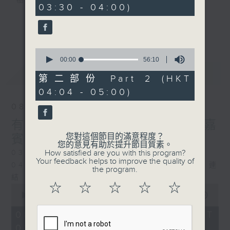
樹、鳥聲之中，享受放空。
03:30 - 04:00)
10
seconds
第一台播放時間
更多...
星期一至六03:30至05:00
0
seconds
00:00
56:10
#香港電台文教組
of
最新
LATEST
56
第二部份 Part 2 (HKT
minutes,
04:04 - 05:00)
10
seconds
08/08/2026
有毒植物 / 森林浴 星期六 嘉
您對這個節目的滿意程度？
賓：森林浴嚮導 易琪
您的意見有助於提升節目質素。
How satisfied are you with this program?
0330 - 0430: 有毒植物
Your feedback helps to improve the quality of
0430 - 0500: #39 與生俱來的大自然連
the program.
結 嘉賓：梁雅貽Eliz （森林療癒嚮導）
☆
☆
☆
☆
☆
0
seconds
00:00
1:26:00
of
1
08/08/2026 - 足本 Full (HKT
hour,
03:30 - 05:00)
26