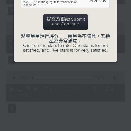
minutes,
0
seconds
提交及繼續 Submit
and Continue
0
seconds
00:00
30:00
of
點擊星星進行評分：一顆星為不滿意，五顆
30
第一部份 Part 1 (HKT 03:30 -
星為非常滿意。
minutes,
Click on the stars to rate: One star is for not
04:00)
0
satisfied, and Five stars is for very satisfied.
seconds
0
seconds
00:00
56:09
of
56
第二部份 Part 2 (HKT 04:04 -
minutes,
05:00)
9
seconds