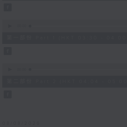
25
minutes,
59
seconds
Volume
90%
0
seconds
00:00
of
30
第一部份 Part 1 (HKT 03:30 - 04:00
minutes,
0
seconds
Volume
90%
0
seconds
00:00
of
56
第二部份 Part 2 (HKT 04:04 - 05:00
minutes,
9
seconds
Volume
90%
08/08/2026