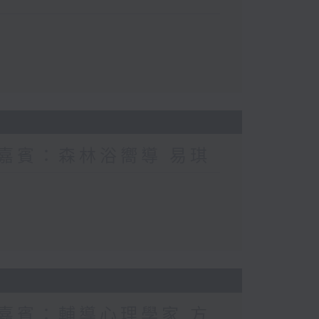
 嘉賓：森林浴嚮導 易琪
 嘉賓：輔導心理學家 方