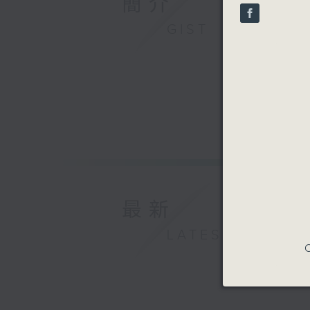
簡介
seconds
90%
GIST
最新
LATEST
C