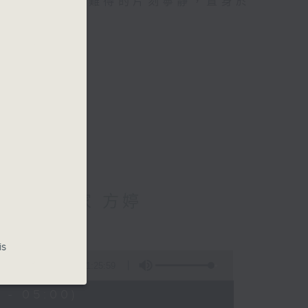
類的旅程，投入難得的片刻寧靜，置身於
輔導心理學家 方婷
is
1:25:59
 - 05:00)