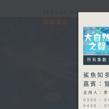
所有集數
鯊魚知多少
嘉賓：
主持人：李
0330 - 
0430 -