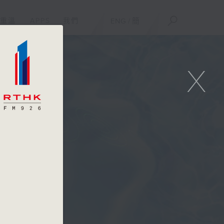
重溫
APPS
我們
ENG
/
簡
X
二