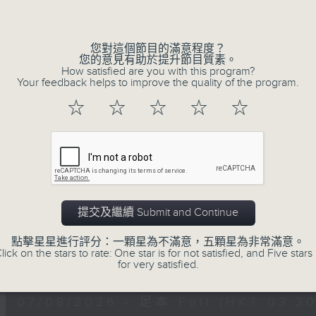
深夜，是結束，也是新的開始。開啟一段另
Volume
風、樹、鳥聲之中，享受放空。
您對這個節目的滿意程度？
您的意見有助於提升節目質素。
第一台播放時間
How satisfied are you with this program?
星期一至六03:30至05:00
Your feedback helps to improve the quality of the program.
☆
☆
☆
☆
☆
#香港電台文教組
07/08/2026
樹懶 / 邁向圓滿 星期五 嘉賓：
提交及繼續 Submit and Continue
0330 - 0430: 樹懶
點擊星星進行評分：一顆星為不滿意，五顆星為非常滿意。
0430 - 0500: #13 人際關係指數
lick on the stars to rate: One star is for not satisfied, and Five stars 
0
for very satisfied.
seconds
00:00
of
1
07/08/2026 - 足本 Full (HKT 03:30
hour,