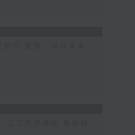
 星期四 嘉賓：頌缽演奏
賓：正念冥想導師 黃紫薇