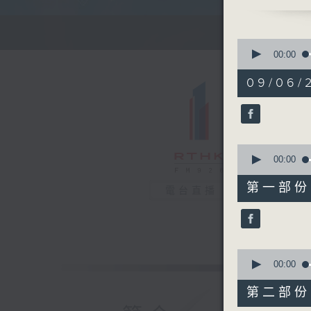
清晨的美好
0
seconds
00:00
of
1
09/06/
hour,
26
minutes,
0
seconds
90%
0
seconds
00:00
of
30
第一部份 P
電台直播
minutes,
10
seconds
90%
0
seconds
00:00
of
56
第二部份 P
minutes,
10