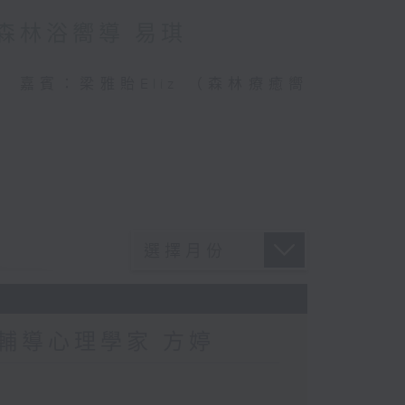
：森林浴嚮導 易琪
連結 嘉賓：梁雅貽Eliz （森林療癒嚮
：輔導心理學家 方婷