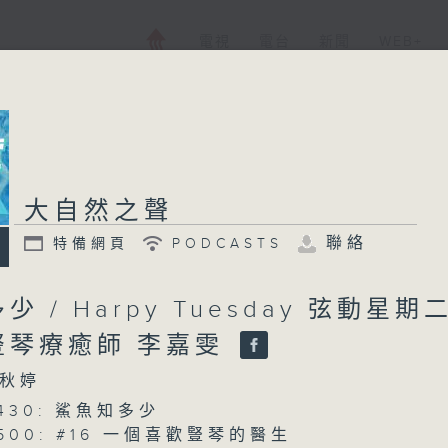
電視
電台
新聞
WEB+
大自然之聲
聯絡
特備網頁
PODCASTS
 / Harpy Tuesday 弦動星期
豎琴療癒師 李嘉雯
秋婷
0430: 鯊魚知多少
 0500: #16 一個喜歡豎琴的醫生