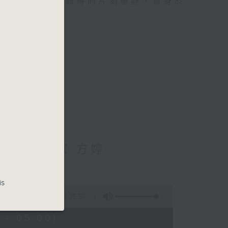
類的旅程，投入難得的片刻寧靜，置身於
輔導心理學家 方婷
is
1:25:59
 - 05:00)