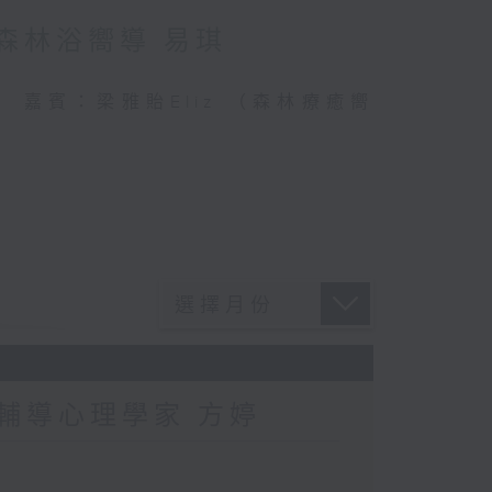
：森林浴嚮導 易琪
連結 嘉賓：梁雅貽Eliz （森林療癒嚮
：輔導心理學家 方婷