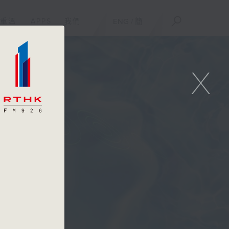
重溫
APPS
我們
ENG
/
簡
X
二