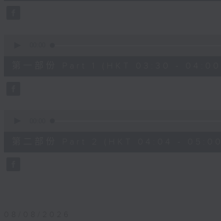
25
minutes,
59
seconds
Volume
90%
0
seconds
00:00
of
30
第一部份 Part 1 (HKT 03:30 - 04:00
minutes,
0
seconds
Volume
90%
0
seconds
00:00
of
56
第二部份 Part 2 (HKT 04:04 - 05:00
minutes,
9
seconds
Volume
90%
08/08/2026