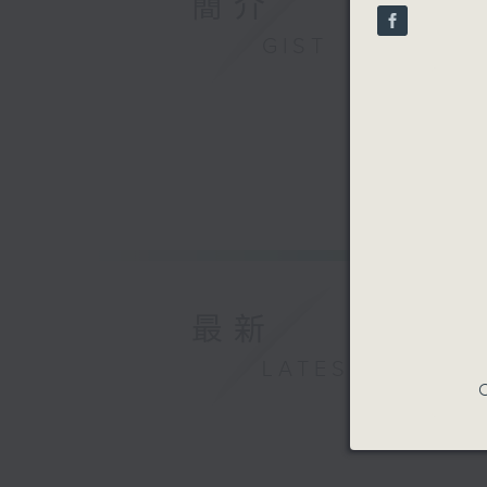
簡介
seconds
90%
GIST
最新
LATEST
C