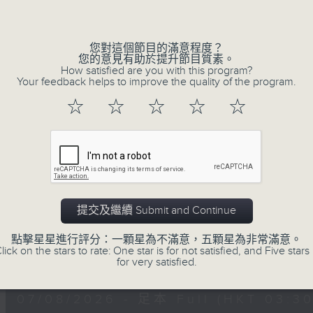
深夜，是結束，也是新的開始。開啟一段另
Volume
風、樹、鳥聲之中，享受放空。
您對這個節目的滿意程度？
您的意見有助於提升節目質素。
第一台播放時間
How satisfied are you with this program?
星期一至六03:30至05:00
Your feedback helps to improve the quality of the program.
☆
☆
☆
☆
☆
#香港電台文教組
07/08/2026
樹懶 / 邁向圓滿 星期五 嘉賓：
提交及繼續 Submit and Continue
0330 - 0430: 樹懶
點擊星星進行評分：一顆星為不滿意，五顆星為非常滿意。
0430 - 0500: #13 人際關係指數
lick on the stars to rate: One star is for not satisfied, and Five stars 
0
for very satisfied.
seconds
00:00
of
1
07/08/2026 - 足本 Full (HKT 03:30
hour,