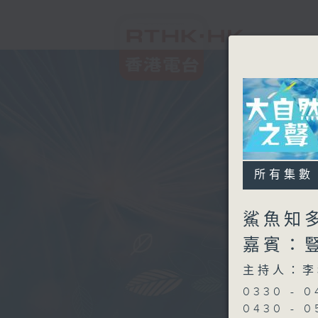
所有集數
鯊魚知多少
嘉賓：
主持人：李
0330 - 
0430 -