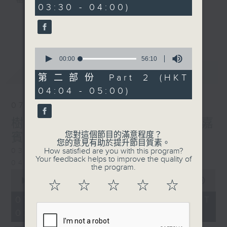
樹、鳥聲之中，享受放空。
03:30 - 04:00)
0
seconds
第一台播放時間
更多...
星期一至六03:30至05:00
0
seconds
00:00
56:10
#香港電台文教組
of
最新
LATEST
56
第二部份 Part 2 (HKT
minutes,
04:04 - 05:00)
10
seconds
07/08/2026
樹懶 / 邁向圓滿 星期五 嘉
您對這個節目的滿意程度？
賓：輔導心理學家 方婷
您的意見有助於提升節目質素。
How satisfied are you with this program?
0330 - 0430: 樹懶
Your feedback helps to improve the quality of
0430 - 0500: #13 人際關係指數
the program.
0
seconds
00:00
1:25:59
☆
☆
☆
☆
☆
of
1
07/08/2026 - 足本 Full (HKT
hour,
03:30 - 05:00)
25
minutes,