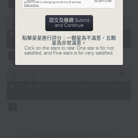
59
seconds
0
提交及繼續 Submit
seconds
00:00
30:00
and Continue
of
30
第一部份 Part 1 (HKT 03:30 -
點擊星星進行評分：一顆星為不滿意，五顆
minutes,
04:00)
星為非常滿意。
0
Click on the stars to rate: One star is for not
seconds
satisfied, and Five stars is for very satisfied.
0
seconds
00:00
56:09
of
56
第二部份 Part 2 (HKT 04:04 -
minutes,
05:00)
9
seconds