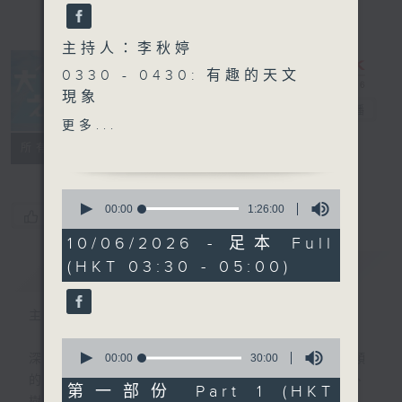
主持人：李秋婷
0330 - 0430: 有趣的天文
現象
大自然之聲
電台直播
0430 - 0500: #16 一行禪
更多...
師：你是一朵花
特備網頁
PODCASTS
聯絡
所有集數
0
seconds
00:00
1:26:00
您喜歡這個節目嗎?
of
1
10/06/2026 - 足本 Full
hour,
(HKT 03:30 - 05:00)
簡介
26
GIST
minutes,
0
seconds
主持人：李秋婷
0
seconds
00:00
30:00
深夜，是結束，也是新的開始。開啟一段另類
of
的旅程，投入難得的片刻寧靜，置身於風、
30
第一部份 Part 1 (HKT
minutes,