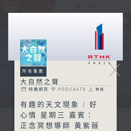
ENG
/
簡
×
全新 RTHK On The Go
取得
一手掌握 RTHK 電台、電視節目
X
所有集數
大自然之聲
特備網頁
PODCASTS
聯絡
...
有趣的天文現象 / 好
心情 星期三 嘉賓：
正念冥想導師 黃紫薇