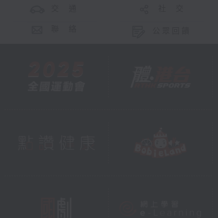
交 通
社 交
聯 絡
公眾回饋