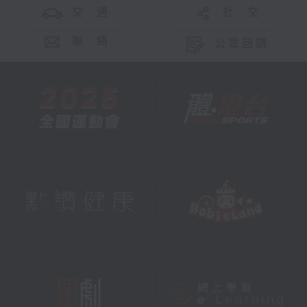
交 通
社 交
聯 絡
公眾回饋