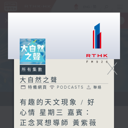
ENG
/
簡
×
全新 RTHK On The Go
取得
一手掌握 RTHK 電台、電視節目
X
所有集數
大自然之聲
特備網頁
PODCASTS
聯絡
...
有趣的天文現象 / 好
心情 星期三 嘉賓：
正念冥想導師 黃紫薇