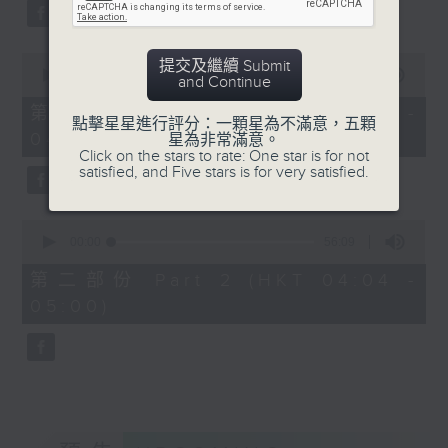
59
seconds
0
提交及繼續 Submit
seconds
00:00
30:00
and Continue
of
30
第一部份 Part 1 (HKT 03:30 -
點擊星星進行評分：一顆星為不滿意，五顆
minutes,
04:00)
星為非常滿意。
0
Click on the stars to rate: One star is for not
seconds
satisfied, and Five stars is for very satisfied.
0
seconds
00:00
56:09
of
56
第二部份 Part 2 (HKT 04:04 -
minutes,
05:00)
9
seconds