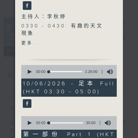
主持人：李秋婷
0330 - 0430: 有趣的天文
現象
大自然之聲
電台直播
0430 - 0500: #16 一行禪
更多...
師：你是一朵花
特備網頁
PODCASTS
聯絡
所有集數
0
seconds
00:00
1:26:00
您喜歡這個節目嗎?
of
1
10/06/2026 - 足本 Full
hour,
(HKT 03:30 - 05:00)
簡介
26
GIST
minutes,
0
seconds
主持人：李秋婷
0
seconds
00:00
30:00
深夜，是結束，也是新的開始。開啟一段另類
of
的旅程，投入難得的片刻寧靜，置身於風、
30
第一部份 Part 1 (HKT
minutes,