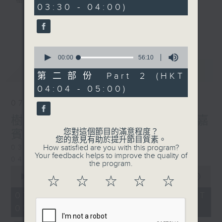
樹、鳥聲之中，享受放空。
03:30 - 04:00)
0
seconds
第一台播放時間
更多...
星期一至六03:30至05:00
0
seconds
00:00
56:10
#香港電台文教組
of
最新
LATEST
56
第二部份 Part 2 (HKT
minutes,
04:04 - 05:00)
10
seconds
07/08/2026
樹懶 / 邁向圓滿 星期五 嘉
您對這個節目的滿意程度？
賓：輔導心理學家 方婷
您的意見有助於提升節目質素。
How satisfied are you with this program?
0330 - 0430: 樹懶
Your feedback helps to improve the quality of
0430 - 0500: #13 人際關係指數
the program.
0
seconds
00:00
1:25:59
☆
☆
☆
☆
☆
of
1
07/08/2026 - 足本 Full (HKT
hour,
03:30 - 05:00)
25
minutes,