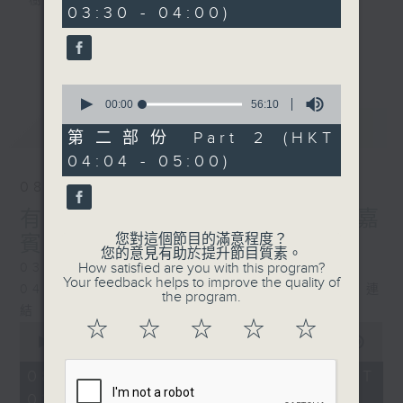
樹、鳥聲之中，享受放空。
03:30 - 04:00)
0
seconds
第一台播放時間
更多...
星期一至六03:30至05:00
0
seconds
00:00
56:10
#香港電台文教組
of
最新
LATEST
56
第二部份 Part 2 (HKT
minutes,
04:04 - 05:00)
10
seconds
08/08/2026
有毒植物 / 森林浴 星期六 嘉
您對這個節目的滿意程度？
賓：森林浴嚮導 易琪
您的意見有助於提升節目質素。
How satisfied are you with this program?
0330 - 0430: 有毒植物
Your feedback helps to improve the quality of
0430 - 0500: #39 與生俱來的大自然連
the program.
結 嘉賓：梁雅貽Eliz （森林療癒嚮導）
☆
☆
☆
☆
☆
0
seconds
00:00
1:26:00
of
1
08/08/2026 - 足本 Full (HKT
hour,
03:30 - 05:00)
26