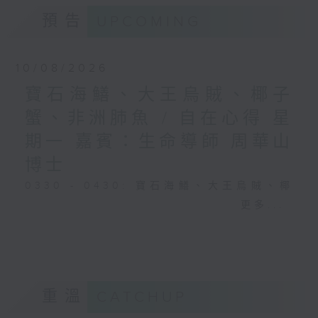
預告
UPCOMING
10/08/2026
寶石海鱔、大王烏賊、椰子
蟹、非洲肺魚 / 自在心得 星
期一 嘉賓：生命導師 周華山
博士
0330 - 0430: 寶石海鱔、大王烏賊、椰
子蟹、非洲肺魚
更多...
0430 - 0500: #17 討厭爸爸的四十幾歲
男子
重溫
CATCHUP