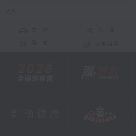
更多 ...
交 通
社 交
聯 絡
公眾回饋