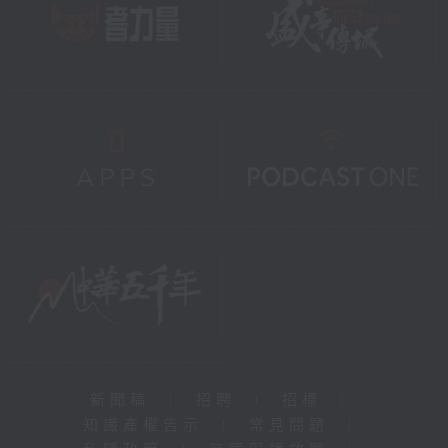
新聞稿
|
招聘
|
招標
|
知識產權告示
|
常見問題
|