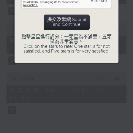
minutes,
0
seconds
提交及繼續 Submit
and Continue
0
seconds
00:00
30:00
of
點擊星星進行評分：一顆星為不滿意，五顆
30
第一部份 Part 1 (HKT 03:30 -
星為非常滿意。
minutes,
Click on the stars to rate: One star is for not
04:00)
0
satisfied, and Five stars is for very satisfied.
seconds
0
seconds
00:00
56:09
of
56
第二部份 Part 2 (HKT 04:04 -
minutes,
05:00)
9
seconds