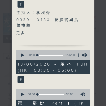
主持人：李秋婷
0330 - 0430: 花臉鴨與鳥
類撞擊
大自然之聲
電台直播
0430 - 0500: #33 大自然
更多...
缺失症：失去山林的孩子 嘉
特備網頁
PODCASTS
聯絡
所有集數
賓：林楚翹 Chloe （森林療
癒嚮導）
0
seconds
00:00
1:26:00
您喜歡這個節目嗎?
of
1
13/06/2026 - 足本 Full
hour,
(HKT 03:30 - 05:00)
簡介
26
GIST
minutes,
0
seconds
主持人：李秋婷
0
seconds
00:00
30:00
深夜，是結束，也是新的開始。開啟一段另類
of
的旅程，投入難得的片刻寧靜，置身於風、
30
第一部份 Part 1 (HKT
minutes,