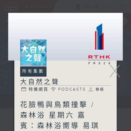
ENG
/
簡
×
全新 RTHK On The Go
取得
一手掌握 RTHK 電台、電視節目
X
所有集數
大自然之聲
特備網頁
PODCASTS
聯絡
...
花臉鴨與鳥類撞擊 /
森林浴 星期六 嘉
賓：森林浴嚮導 易琪