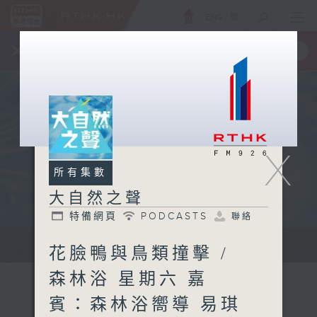
ENG
/
簡
×
全新 RTHK On The Go
取得
一手掌握 RTHK 電台、電視節目
X
所有集數
大自然之聲
特備網頁
PODCASTS
聯絡
...
花臉鴨與鳥類撞擊 /
森林浴 星期六 嘉
賓：森林浴嚮導 易琪