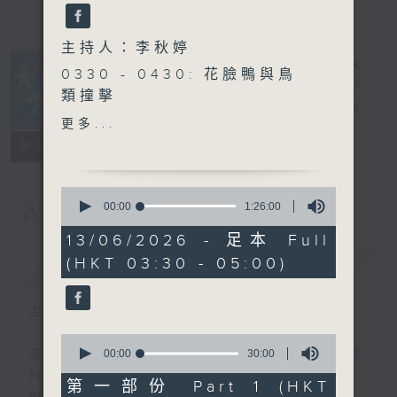
主持人：李秋婷
0330 - 0430: 花臉鴨與鳥
類撞擊
大自然之聲
電台直播
0430 - 0500: #33 大自然
更多...
缺失症：失去山林的孩子 嘉
特備網頁
PODCASTS
聯絡
所有集數
賓：林楚翹 Chloe （森林療
癒嚮導）
0
seconds
00:00
1:26:00
您喜歡這個節目嗎?
of
1
13/06/2026 - 足本 Full
hour,
(HKT 03:30 - 05:00)
簡介
26
GIST
minutes,
0
seconds
主持人：李秋婷
0
seconds
00:00
30:00
深夜，是結束，也是新的開始。開啟一段另類
of
的旅程，投入難得的片刻寧靜，置身於風、
30
第一部份 Part 1 (HKT
minutes,