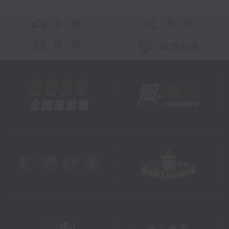
交 通
社 交
聯 絡
公眾回饋