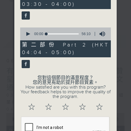
樹、鳥聲之中，享受放空。
03:30 - 04:00)
0
seconds
第一台播放時間
更多...
星期一至六03:30至05:00
0
seconds
00:00
56:10
#香港電台文教組
of
最新
LATEST
56
第二部份 Part 2 (HKT
minutes,
04:04 - 05:00)
10
seconds
06/08/2026
有血緣關係的植物 / 聲頻禮贊
您對這個節目的滿意程度？
星期四 嘉賓：頌缽演奏家 曾文
您的意見有助於提升節目質素。
通
How satisfied are you with this program?
Your feedback helps to improve the quality of
0330 - 0430: 有血緣關係的植物：棕竹、細
the program.
葉棕竹、虎尾蘭、金邊虎尾蘭、草海桐
☆
☆
☆
☆
☆
0430 - 0500: #14 觀察呼吸溫度
0
seconds
00:00
1:25:59
of
1
06/08/2026 - 足本 Full (HKT