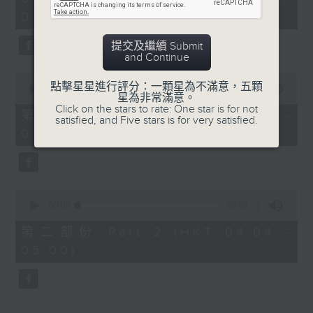
hour,
03:30 - 05:00)
25
minutes,
59
提交及繼續 Submit
seconds
and Continue
0
點擊星星進行評分：一顆星為不滿意，五顆
seconds
00:00
30:10
星為非常滿意。
of
Click on the stars to rate: One star is for not
30
第一部份 Part 1 (HKT 03:30 -
satisfied, and Five stars is for very satisfied.
minutes,
04:00)
10
seconds
0
seconds
00:00
56:09
of
56
第二部份 Part 2 (HKT 04:04 -
minutes,
05:00)
9
seconds