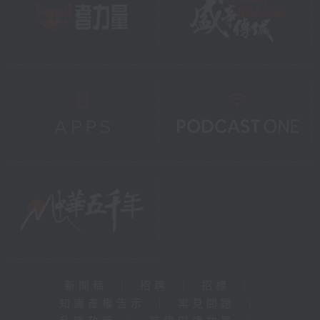
新聞稿
|
招聘
|
招標
|
知識產權告示
|
常見問題
|