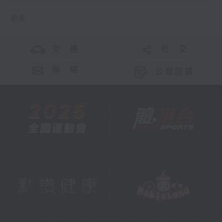
更多 ...
交 通
社 交
聯 絡
公眾回饋