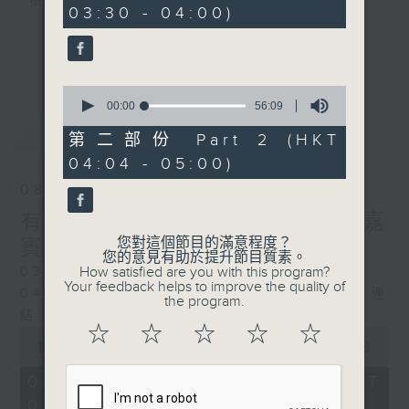
樹、鳥聲之中，享受放空。
03:30 - 04:00)
10
seconds
第一台播放時間
更多...
星期一至六03:30至05:00
0
seconds
00:00
56:09
#香港電台文教組
of
最新
LATEST
56
第二部份 Part 2 (HKT
minutes,
04:04 - 05:00)
9
seconds
08/08/2026
有毒植物 / 森林浴 星期六 嘉
您對這個節目的滿意程度？
賓：森林浴嚮導 易琪
您的意見有助於提升節目質素。
How satisfied are you with this program?
0330 - 0430: 有毒植物
Your feedback helps to improve the quality of
0430 - 0500: #39 與生俱來的大自然連
the program.
結 嘉賓：梁雅貽Eliz （森林療癒嚮導）
☆
☆
☆
☆
☆
0
seconds
00:00
1:26:00
of
1
08/08/2026 - 足本 Full (HKT
hour,
03:30 - 05:00)
26