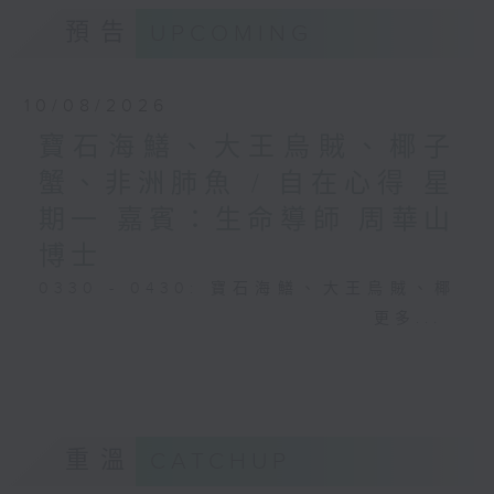
預告
UPCOMING
10/08/2026
寶石海鱔、大王烏賊、椰子
蟹、非洲肺魚 / 自在心得 星
期一 嘉賓：生命導師 周華山
博士
0330 - 0430: 寶石海鱔、大王烏賊、椰
子蟹、非洲肺魚
更多...
0430 - 0500: #17 討厭爸爸的四十幾歲
男子
重溫
CATCHUP