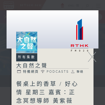
ENG
/
簡
×
全新 RTHK On The Go
取得
一手掌握 RTHK 電台、電視節目
X
所有集數
大自然之聲
特備網頁
PODCASTS
聯絡
...
餐桌上的香草 / 好心
情 星期三 嘉賓：正
念冥想導師 黃紫薇