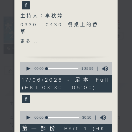
主持人：李秋婷
0330 - 0430: 餐桌上的香
草
大自然之聲
電台直播
0430 - 0500: #17 一行禪
更多...
師：灌溉朋友心中的花
特備網頁
PODCASTS
聯絡
所有集數
0
seconds
00:00
1:25:59
您喜歡這個節目嗎?
of
1
17/06/2026 - 足本 Full
hour,
(HKT 03:30 - 05:00)
簡介
25
GIST
minutes,
59
seconds
主持人：李秋婷
0
seconds
00:00
30:10
深夜，是結束，也是新的開始。開啟一段另類
of
的旅程，投入難得的片刻寧靜，置身於風、
30
第一部份 Part 1 (HKT
minutes,