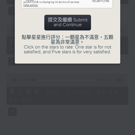
minutes,
0
seconds
提交及繼續 Submit
and Continue
0
seconds
00:00
30:00
of
點擊星星進行評分：一顆星為不滿意，五顆
30
第一部份 Part 1 (HKT 03:30 -
星為非常滿意。
minutes,
Click on the stars to rate: One star is for not
04:00)
0
satisfied, and Five stars is for very satisfied.
seconds
0
seconds
00:00
56:09
of
56
第二部份 Part 2 (HKT 04:04 -
minutes,
05:00)
9
seconds