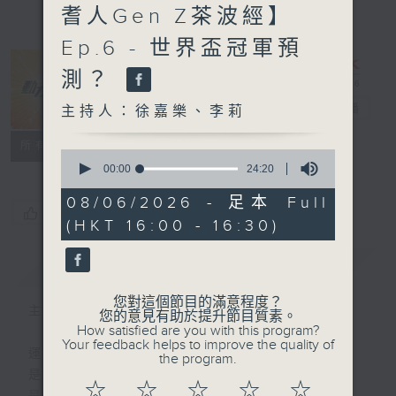
耆人Gen Z茶波經】
Ep.6 - 世界盃冠軍預
測？
動力4射
電台直播
主持人：徐嘉樂、李莉
特備網頁
聯絡
所有集數
0
seconds
00:00
24:20
of
24
08/06/2026 - 足本 Full
minutes,
您喜歡這個節目嗎?
(HKT 16:00 - 16:30)
20
seconds
簡介
GIST
您對這個節目的滿意程度？
主持人：徐嘉樂、李莉
您的意見有助於提升節目質素。
How satisfied are you with this program?
Your feedback helps to improve the quality of
運動
the program.
是釋放自我的瞬間
☆
☆
☆
☆
☆