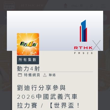
ENG
/
簡
×
全新 RTHK On The Go
取得
一手掌握 RTHK 電台、電視節目
X
所有集數
動力4射
特備網頁
聯絡
劉迪行分享參與
2026中國武義汽車
拉力賽 / 【世界盃！