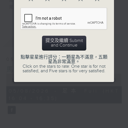
是改變人生的力量
是影響世界的狂野！
更多...
動力4射，逢星期一至五下午4點
網羅體育消息、探討運動文化、打開國際視
野、享受運動樂趣！
最新
LATEST
提交及繼續 Submit
and Continue
點擊星星進行評分：一顆星為不滿意，五顆
05/08/2026
星為非常滿意。
Click on the stars to rate: One star is for not
馬毅談中國網球公開賽2026
satisfied, and Five stars is for very satisfied.
0
seconds
00:00
30:59
of
30
05/08/2026 - 足本 Full (HKT
minutes,
16:04 - 16:35)
59
seconds