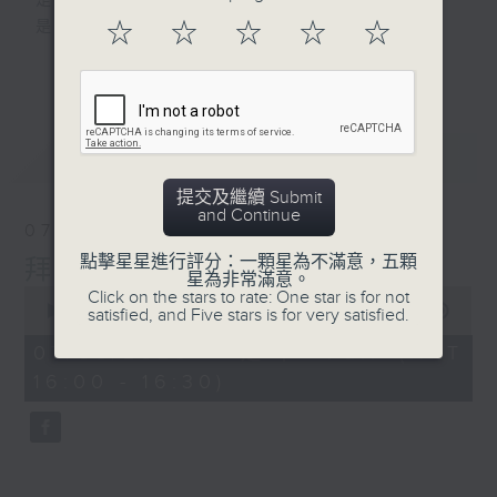
是改變人生的力量
是影響世界的狂野！
☆
☆
☆
☆
☆
更多...
動力4射，逢星期一至五下午4點
網羅體育消息、探討運動文化、打開國際視
野、享受運動樂趣！
最新
LATEST
提交及繼續 Submit
and Continue
07/08/2026
點擊星星進行評分：一顆星為不滿意，五顆
拜仁慕尼黑與阿士東維拉訪港
星為非常滿意。
0
Click on the stars to rate: One star is for not
seconds
00:00
23:23
satisfied, and Five stars is for very satisfied.
of
23
07/08/2026 - 足本 Full (HKT
minutes,
16:00 - 16:30)
23
seconds