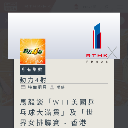
ENG
/
簡
×
全新 RTHK On The Go
取得
一手掌握 RTHK 電台、電視節目
X
所有集數
動力4射
特備網頁
聯絡
馬毅談「WTT美國乒
乓球大滿貫」及「世
界女排聯賽 - 香港