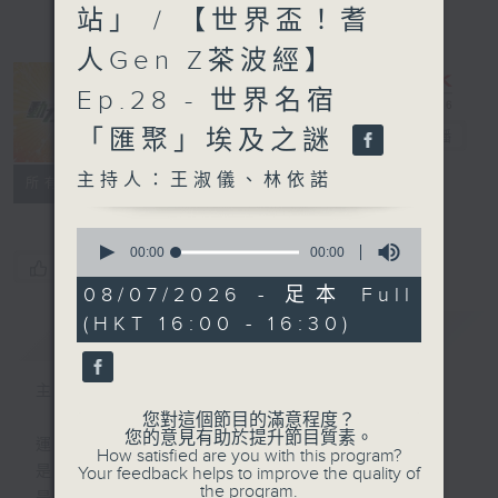
站」 / 【世界盃！耆
人Gen Z茶波經】
Ep.28 - 世界名宿
「匯聚」埃及之謎
動力4射
電台直播
主持人：王淑儀、林依諾
特備網頁
聯絡
所有集數
0
seconds
00:00
00:00
您喜歡這個節目嗎?
of
0
08/07/2026 - 足本 Full
seconds
(HKT 16:00 - 16:30)
簡介
GIST
主持人：王淑儀、林依諾
您對這個節目的滿意程度？
您的意見有助於提升節目質素。
運動
How satisfied are you with this program?
是釋放自我的瞬間
Your feedback helps to improve the quality of
the program.