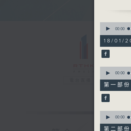
面對全球的
求？智能科
0
seconds
00:00
of
1
18/01/2
hour,
45
minutes,
40
seconds
90%
0
seconds
00:00
of
電台直播
52
第一部份 P
minutes,
50
seconds
90%
0
seconds
00:00
of
53
第二部份 P