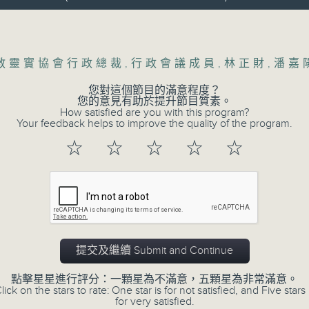
香港電台第一台繼續邀請各成功領袖與廣大
Volume
擴展香港人的視野和提升競爭能力。
教靈實協會行政總裁
,
行政會議成員
,
林正財
,
潘嘉
監製：張婉君
您對這個節目的滿意程度？
編導：周偉業
您的意見有助於提升節目質素。
How satisfied are you with this program?
Your feedback helps to improve the quality of the program.
☆
☆
☆
☆
☆
提交及繼續 Submit and Continue
點擊星星進行評分：一顆星為不滿意，五顆星為非常滿意。
lick on the stars to rate: One star is for not satisfied, and Five stars 
for very satisfied.