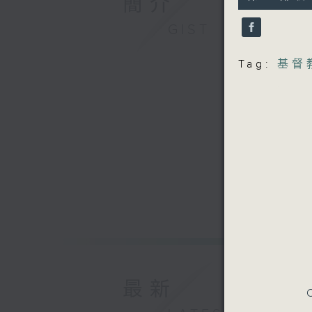
簡介
minutes,
0
seconds
GIST
90%
Tag:
基督
最新
C