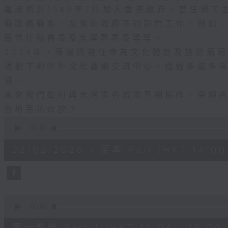
羅淑佩於1989年7月加入香港政府，曾任勞工
職政務職系。及後於政府不同部門工作，例如
局常任秘書長及房屋署署長等等。
2024年，羅淑佩被任命為文化體育及旅遊局
規劃下的中外文化藝術交流中心，透過多姿多
港。
未來我們如何與大灣區各城市互相協作，突顯
各地百花齊放？
0
seconds
00:00
of
1
22/02/2026 - 足本 Full (HKT 14:00 
hour,
46
minutes,
2
seconds
Volume
90%
0
seconds
00:00
of
52
第一部份 Part 1 (HKT 14:04 - 15:00)