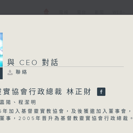
電視
電台
新聞
WEB+
與 CEO 對話
聯絡
靈實協會行政總裁 林正財
嘉陽、程潔明
96年加入基督靈實教協會，及後獲邀加入董事會
董事，2005年晋升為基督教靈實協會行政總裁
身兼多職，積極參與公共服務，致力推動健康城
概念。