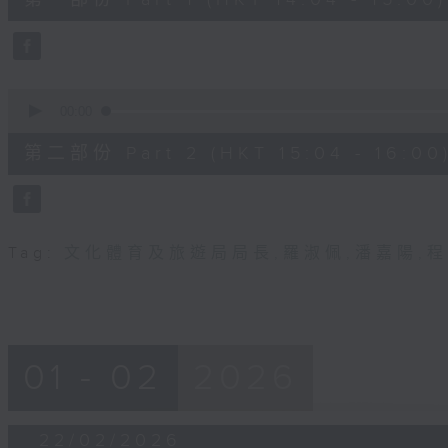
minutes,
50
seconds
Volume
90%
0
seconds
00:00
of
53
第二部份 Part 2 (HKT 15:04 - 16:00
minutes,
22
seconds
Volume
90%
Tag:
文化體育及旅遊局局長
,
羅淑佩
,
潘嘉陽
,
程
01 - 02
2026
22/02/2026