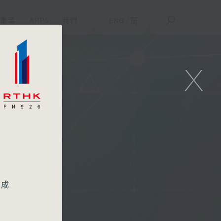
重溫
APPS
我們
ENG
/
簡
X
，成
。
市、