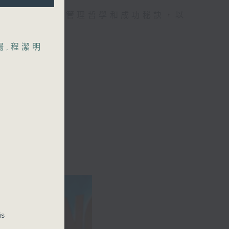
聽眾和觀眾分享管理哲學和成功秘訣，以
陽
,
程潔明
is