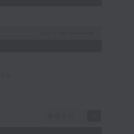
53:22
)
潔明