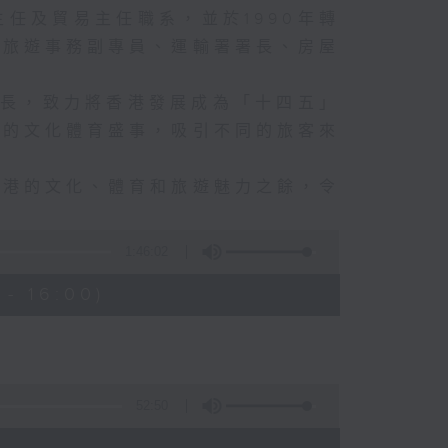
主任及貿易主任職系，並於1990年轉
：旅遊事務副專員、運輸署署長、房屋
局長，致力將香港發展成為「十四五」
采的文化體育盛事，吸引不同的旅客來
香港的文化、體育和旅遊魅力之餘，令
1:46:02
- 16:00)
52:50