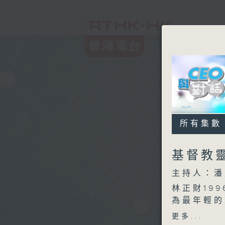
所有集數
基督教
主持人：潘
林正財19
為最年輕的
此外，他亦
更多...
居家安老等