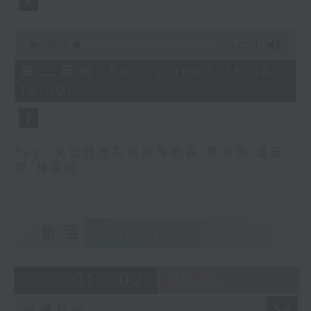
0
seconds
00:00
53:22
of
53
第二部份 Part 2 (HKT 15:04 -
minutes,
16:00)
22
seconds
Tag:
文化體育及旅遊局局長
,
羅淑佩
,
潘嘉
陽
,
程潔明
重溫
CATCHUP
01 - 02
2026