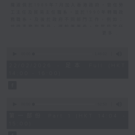
羅淑佩於1989年7月加入香港政府，曾任勞
工主任及貿易主任職系，並於1990年轉職政
務職系。及後於政府不同部門工作，例如：
旅遊事務副專員、運輸署署長、房屋局常任
更多...
秘書長及房屋署署長等等。
2024年，羅淑佩被任命為文化體育及旅遊局
局長，致力將香港發展成為「十四五」規劃
0
seconds
00:00
1:46:02
下的中外文化藝術交流中心，透過多姿多采
of
的文化體育盛事，吸引不同的旅客來港。
1
22/02/2026 - 足本 Full (HKT
hour,
未來我們如何與大灣區各城市互相協作，突
14:00 - 16:00)
46
顯香港的文化、體育和旅遊魅力之餘，令各
minutes,
2
地百花齊放？
seconds
0
seconds
00:00
52:50
of
52
第一部份 Part 1 (HKT 14:04 -
minutes,
15:00)
50
seconds