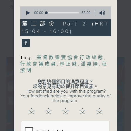
眾和觀眾分享管理哲學和成功秘訣，以擴展香
港人的視野和提升競爭能力。
0
seconds
00:00
53:00
更多...
of
監製：張婉君
53
第二部份 Part 2 (HKT
minutes,
編導：周偉業
15:04 - 16:00)
0
seconds
最新
LATEST
Tag:
基督教靈實協會行政總裁
,
行政會議成員
,
林正財
,
潘嘉陽
,
程
潔明
您對這個節目的滿意程度？
您的意見有助於提升節目質素。
How satisfied are you with this program?
Your feedback helps to improve the quality of
the program.
☆
☆
☆
☆
☆