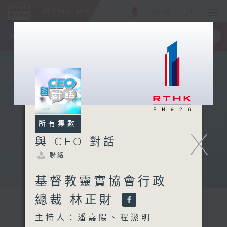
ENG
/
簡
×
全新 RTHK On The Go
取得
一手掌握 RTHK 電台、電視節目
所有集數
X
與 CEO 對話
聯絡
基督教靈實協會行政
總裁 林正財
主持人：潘嘉陽、程潔明