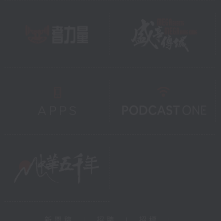
新聞稿
|
招聘
|
招標
|