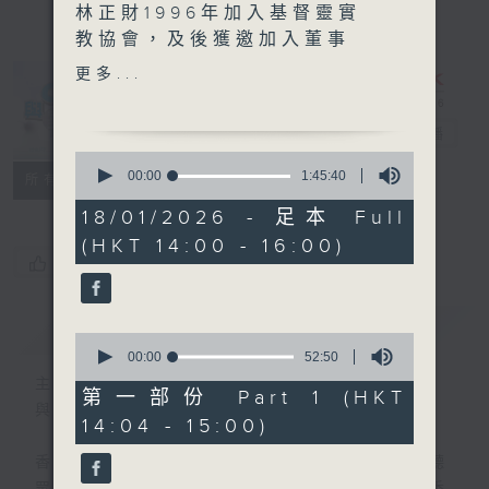
林正財1996年加入基督靈實
教協會，及後獲邀加入董事
會，成為最年輕的董事，
更多...
2005年晋升為基督教靈實協
會行政總裁。
與 CEO 對話
電台直播
此外，他亦身兼多職，積極參
0
與公共服務，致力推動健康城
seconds
00:00
1:45:40
聯絡
所有集數
of
市、居家安老等概念。
1
18/01/2026 - 足本 Full
面對全球的人口老化問題，香
hour,
(HKT 14:00 - 16:00)
45
港的安老政策如何能更貼近大
您喜歡這個節目嗎?
minutes,
眾需求？智能科技會否是應對
40
seconds
挑戰的新出路？
簡介
GIST
0
seconds
00:00
52:50
of
主持人：潘嘉陽、程潔明
52
第一部份 Part 1 (HKT
minutes,
與 CEO 對話
14:04 - 15:00)
50
seconds
香港電台第一台繼續邀請各成功領袖與廣大聽