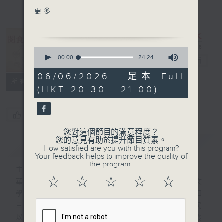
莎 〈數字雞翼〉（節選）
更多...
「數字雞翼」本叫做一二三四
五雞翼，主要是調味料中的份
0
量正好是這五個數字，一份
seconds
00:00
24:24
閱食悅知味
電台直播
of
酒、二份醋、三份糖、四份豉
24
06/06/2026 - 足本 Full
油（生抽加老抽），五份水。
minutes,
所有集數
(HKT 20:30 - 21:00)
24
這是一個童子軍露營時的考試
seconds
食譜，只要小心火候，是一定
成功的，且味道好。童子軍成
您喜歡這個節目嗎?
員在成功後，回家向母親顯身
您對這個節目的滿意程度？
手後流傳出來的，可說是溫馨
您的意見有助於提升節目質素。
簡介
GIST
How satisfied are you with this program?
食譜，同時，也是初入廚一定
Your feedback helps to improve the quality of
成功的菜餚。當年在電視中介
the program.
主持人：李秋婷、蕭欣浩
紹，很受歡迎，更令童子軍們
☆
☆
☆
☆
☆
華人社會自古以來對飲食的重視，深植於文
十分自豪。
學、哲學與日常生活之中。《漢書． 卷四
三． 酈食其傳》中的「王者以民為天，而民
2.《清稗類鈔》作者：徐珂
以食為天」，強調民生與糧食的重要性。飲食
〈藦菇煨雞〉