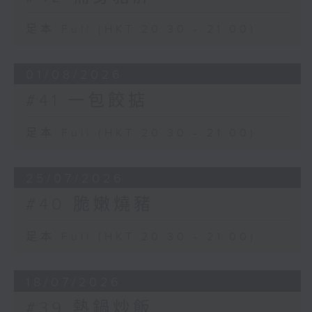
切豬之肝、油成塊，略浸於水，再出水洗
足本 Full (HKT 20:30 - 21:00)
淨，將肝、油分開，先傾肝於油中炒之，時
不過久則嫩。輔助之菜蔬及鹽、酒、醬油之
屬，以次加入，末將切碎之油放入，閉蓋略
01/08/2026
燜，起鍋，加寸許長大蒜葉十餘根以取香。
#41 一包餃掂
足本 Full (HKT 20:30 - 21:00)
25/07/2026
#40 脆嫩燒豬
足本 Full (HKT 20:30 - 21:00)
18/07/2026
#39 熱鍋炒飯