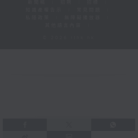
新聞稿
|
招聘
|
招標
|
知識產權告示
|
常見問題
|
私隱政策
|
無障礙播放器
|
其他語言內容
|
© 2026 rthk.hk