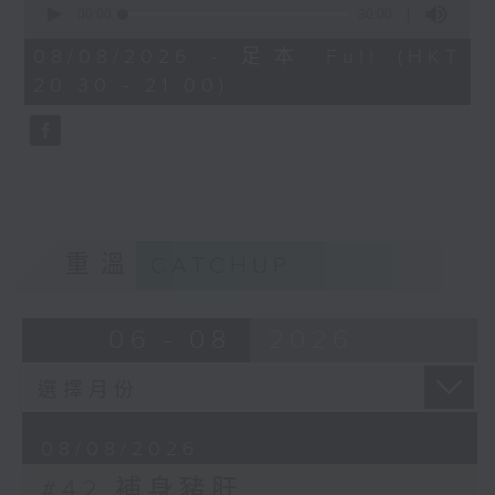
二百餘花，可想一食亦不忘
下，一滾就關火，撈出來，此湯不要。番茄
seconds
00:00
30:00
聽眾對歷史文化和文學的認識。
of
梅。後留玉堂元剛有和詩：
切塊在油鍋裡爆一下，加一大碗肉骨頭湯下​
30
08/08/2026 - 足本 Full (HKT
「恍如孤山下，飛玉浮西
鍋，調味，湯滾開後放菠菜，一滾就好。連
minutes,
20:30 - 21:00)
0
湖。」
湯帶番茄倒入盛了豬肝的湯碗中即成。
seconds
2. 明代 陸容《菽 園雜記》
夏忠靖公德量寬厚，喜怒不形。永樂
閒，嘗以治水至崑山，寓千墩 禪寺，所居不
設儀從，鄉民數人入寺遊觀，公方坐室中觀
重溫
CATCHUP
書，不意其為夏公也，雜坐其旁，既而他
之，問僧云：「『尚書何在』？僧云：『室
中觀書者是也』。」民懼，爭奔去。公好食
06 - 08
2026
煼 (音：炒) 豬肝，一日膳夫供具，公飯盡而
肝如故，怪之。已而分食，乃知入鹽故多，
鹹不可食也。人服其量。
08/08/2026
3. 《清稗類鈔》作者：徐珂「豬肝油」
#42 補身豬肝