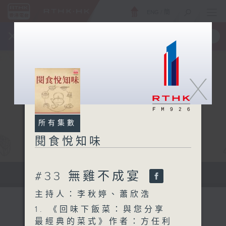
ENG
/
簡
×
全新 RTHK On The Go
取得
一手掌握 RTHK 電台、電視節目
X
所有集數
閱食悅知味
#33 無雞不成宴
書香世界中尋覓人間滋味
主持人：李秋婷、蕭欣浩
1. 《回味下飯菜：與您分享
最經典的菜式》作者：方任利