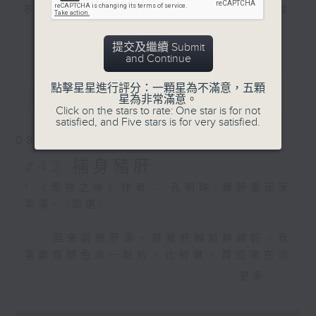
不僅是生存的基本需求，更是社會秩序、倫理
藦菇煨雞者，以藦菇四兩，開
道德、祭祀禮儀與文化傳承的核心。
水泡去沙，用冷水漂之，刷
更多...
提交及繼續 Submit
擦，再用清水漂數次，用菜油
and Continue
文人墨客對於飲食的研究更是從未間斷，歷來
二兩泡透，加酒噴之。將 雞
文學作品中不乏對飲食的描寫，從西周初期至
斬塊，置於鍋，滾去沫，加甜
點擊星星進行評分：一顆星為不滿意，五顆
最新
LATEST
春秋中葉的《詩經》、戰國時期的《楚辭》、
星為非常滿意。
酒、醬油，煨八分熟，下藦
Click on the stars to rate: One star is for not
到唐代陸羽的《茶經》、清代曹雪芹所寫之
菇，再煨二分時，加筍、葱、
satisfied, and Five stars is for very satisfied.
《紅樓夢》，以至近代本地詩人也斯的《也斯
椒，起鍋。不用水，加冰糖三
08/08/2026
的香港》，舒巷城的《太陽下山了》、《鯉魚
錢。
門的霧》等，這些作品既突顯中國飲食文化的
#42 補身豬肝
豐富多彩，也是中國飲食文化承傳及走向世界
3.《山家清供》作者：林洪
1.《煮物之味》作者： 孔明珠<豬肝番茄菠
的重要載體。飲食不僅是文學描寫的題材，更
〈梅花湯餅〉
菜湯> (節選)
是歷史、身份、哲理與情感的象徵。文學與飲
食文化的關係密不可分，兩者交織出一幅豐富
泉之紫帽山有高人，嘗作此
​ 回來說豬肝湯。買豬肝越新鮮越好，我
的文化圖像。
供。初浸白梅、檀香末水，和
喜歡買顏色淡一點的，比較嫩。買回來在涼
面作餛飩皮，每一疊用五出鐵
水中浸泡一會，讓毛細血管中的淤血儘量沖
更多...
本節目將探索古今文學作品中的飲食元素，發掘箇中
鑿如梅花樣者，鑿取之。候煮
洗乾淨。去筋膜，切三角薄片。燒小半鍋開
熟，乃過於雞清汁內，每客止
水，水中放料酒和生薑，豬肝片倒入焯一
的飲食文化的變遷，反映當時的社會面貎，從而加深
0