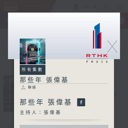
ENG
/
簡
×
全新 RTHK On The Go
取得
一手掌握 RTHK 電台、電視節目
X
所有集數
那些年 張偉基
聯絡
那些年 張偉基
電台直播
那些年 張偉基
聯絡
所有集數
主持人：張偉基
0