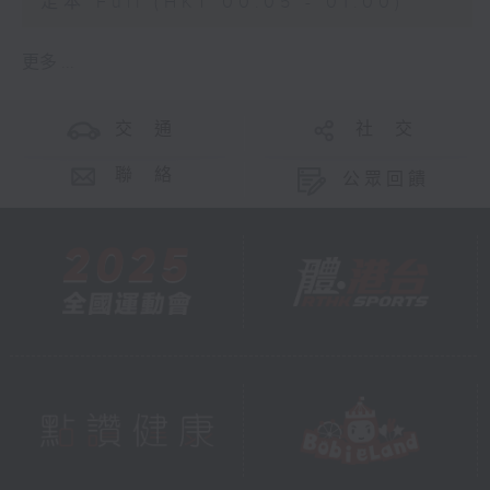
足本 Full (HKT 00:05 - 01:00)
更多 ...
交 通
社 交
聯 絡
公眾回饋