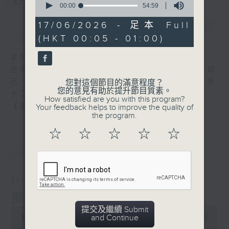
您喜歡這個節目嗎?
seconds
00:00
54:59
of
54
17/06/2026 - 足本 Full
簡介
GIST
minutes,
(HKT 00:05 - 01:00)
59
seconds
主持人：張偉基
在你生命中留下的一些痕跡，可以使你更明白自
己、更懂得如何走向未來。 星期一至五，深夜
您對這個節目的滿意程度？
您的意見有助於提升節目質素。
十二時至一時
How satisfied are you with this program?
【那些年】張偉基
Your feedback helps to improve the quality of
the program.
☆
☆
☆
☆
☆
最新
LATEST
11/08/2026
那些年 張偉基
提交及繼續 Submit
0
and Continue
seconds
00:00
54:59
of