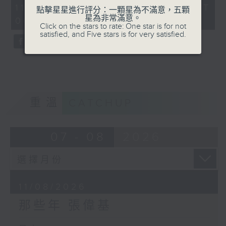
54
11/08/2026 - 足本 Full (HKT
點擊星星進行評分：一顆星為不滿意，五顆
minutes,
星為非常滿意。
00:05 - 01:00)
59
Click on the stars to rate: One star is for not
seconds
satisfied, and Five stars is for very satisfied.
重溫
CATCHUP
07 - 08
2026
11/08/2026
那些年 張偉基