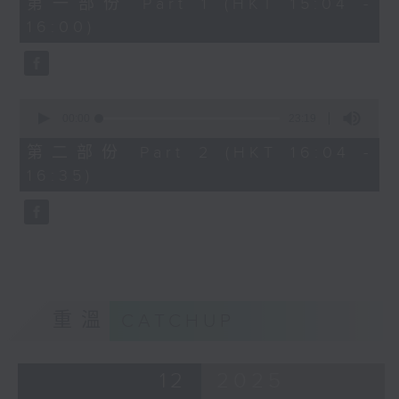
第一部份 Part 1 (HKT 15:04 -
minutes,
16:00)
50
seconds
0
seconds
00:00
23:19
of
23
第二部份 Part 2 (HKT 16:04 -
minutes,
16:35)
19
seconds
重溫
CATCHUP
12
2025