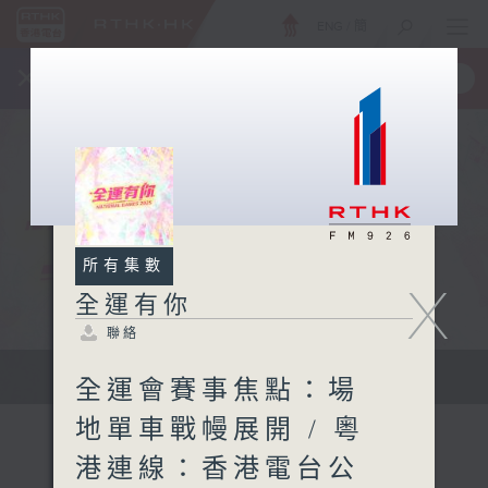
ENG
/
簡
×
全新 RTHK On The Go
取得
一手掌握 RTHK 電台、電視節目
所有集數
X
全運有你
聯絡
緊貼每刻精彩 全城一起喝采
全運會賽事焦點：場
地單車戰幔展開 / 粵
港連線：香港電台公