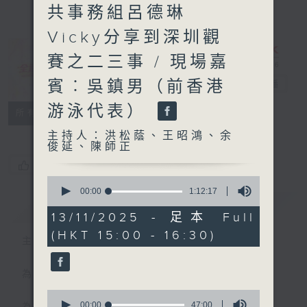
共事務組呂德琳
Vicky分享到深圳觀
賽之二三事 / 現場嘉
賓︰吳鎮男（前香港
全運有你
電台直播
游泳代表）
聯絡
所有集數
主持人：洪松蔭、王昭鴻、余
俊延、陳師正
您喜歡這個節目嗎?
0
seconds
00:00
1:12:17
of
簡介
GIST
1
13/11/2025 - 足本 Full
hour,
(HKT 15:00 - 16:30)
12
主持人：洪松蔭、王昭鴻、余俊延、陳師正
minutes,
17
seconds
為目標，全神貫注！
0
seconds
00:00
47:00