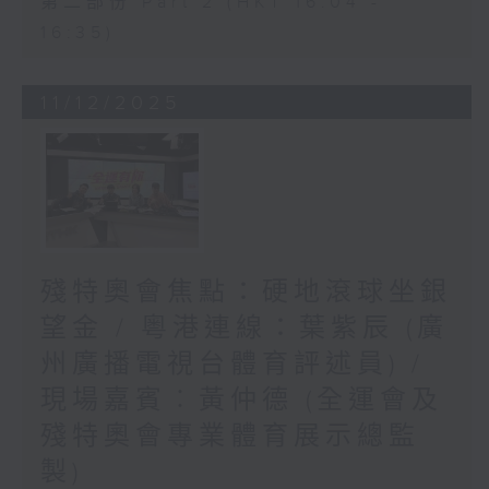
第二部份 Part 2 (HKT 16:04 -
16:35)
11/12/2025
殘特奧會焦點：硬地滾球坐銀
望金 / 粵港連線：葉紫辰 (廣
州廣播電視台體育評述員) /
現場嘉賓︰黃仲德 (全運會及
殘特奧會專業體育展示總監
製)