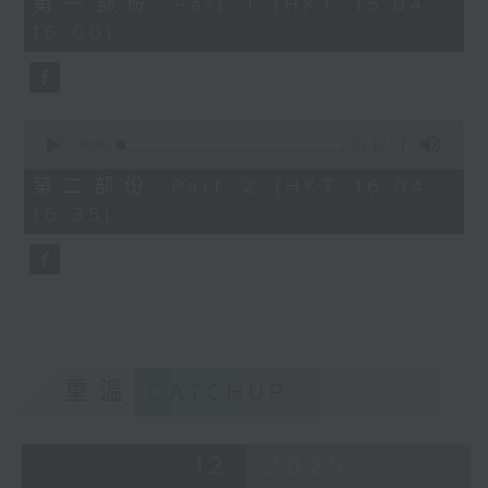
第一部份 Part 1 (HKT 15:04 -
minutes,
16:00)
50
seconds
0
seconds
00:00
23:19
of
23
第二部份 Part 2 (HKT 16:04 -
minutes,
16:35)
19
seconds
重溫
CATCHUP
12
2025