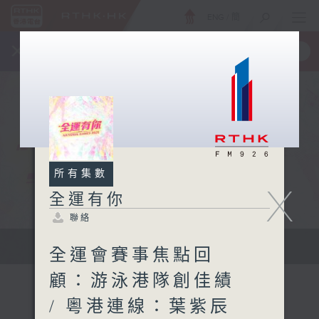
ENG
/
簡
×
全新 RTHK On The Go
取得
一手掌握 RTHK 電台、電視節目
所有集數
X
全運有你
聯絡
緊貼每刻精彩 全城一起喝采
全運會賽事焦點回
顧：游泳港隊創佳績
/ 粵港連線：葉紫辰