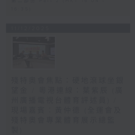
第二部份 Part 2 (HKT 16:04 -
16:35)
11/12/2025
殘特奧會焦點：硬地滾球坐銀
望金 / 粵港連線：葉紫辰 (廣
州廣播電視台體育評述員) /
現場嘉賓︰黃仲德 (全運會及
殘特奧會專業體育展示總監
製)