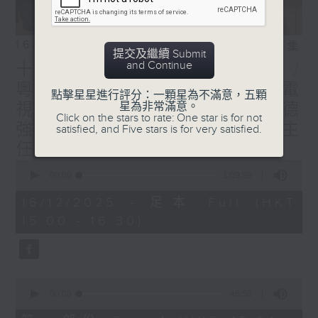
16/12/2025
相片集
提交及繼續 Submit
and Continue
十五運會及殘特奧會精彩回顧 /
粵港連線：葉紫辰 (廣州廣播電
點擊星星進行評分：一顆星為不滿意，五顆
視台體育評述員) / 嘉賓︰楊德
星為非常滿意。
Click on the stars to rate: One star is for not
強 (全國運動會統籌辦公室主
satisfied, and Five stars is for very satisfied.
任)
0
seconds
00:00
1:09:59
of
1
16/12/2025 - 足本 Full (HKT
hour,
15:00 - 16:30)
9
minutes,
59
seconds
0
seconds
00:00
46:50
of
46