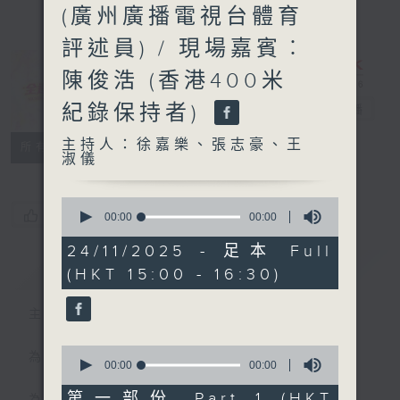
(廣州廣播電視台體育
評述員) / 現場嘉賓︰
陳俊浩 (香港400米
紀錄保持者)
全運有你
電台直播
主持人：徐嘉樂、張志豪、王
聯絡
所有集數
淑儀
0
您喜歡這個節目嗎?
seconds
00:00
00:00
of
0
24/11/2025 - 足本 Full
seconds
簡介
GIST
(HKT 15:00 - 16:30)
主持人：徐嘉樂、張志豪、王淑儀
0
為目標，全神貫注！
seconds
00:00
00:00
of
0
第一部份 Part 1 (HKT