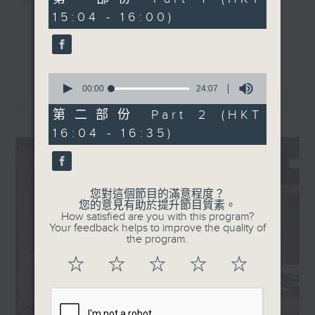
為夢想，全力應戰！
seconds
15:04 - 16:00)
全心、全面、全方位、全程直擊第十五屆全國
更多...
運動會及殘特奧會！
0
香港電台第一台
seconds
00:00
24:07
最新
LATEST
of
24
第二部份 Part 2 (HKT
全運有你
minutes,
16:04 - 16:35)
7
seconds
逢星期一至五 3:00PM
逢星期六、日 6:20PM
您對這個節目的滿意程度？
您的意見有助於提升節目質素。
How satisfied are you with this program?
Your feedback helps to improve the quality of
緊貼每刻精彩，全城一起喝采！
the program.
☆
☆
☆
☆
☆