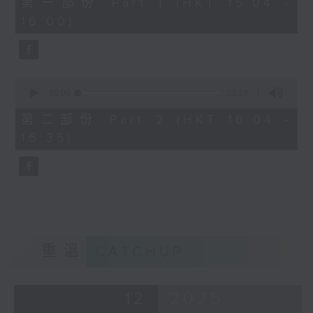
第一部份 Part 1 (HKT 15:04 -
minutes,
16:00)
50
seconds
0
seconds
00:00
23:19
of
23
第二部份 Part 2 (HKT 16:04 -
minutes,
16:35)
19
seconds
重溫
CATCHUP
12
2025