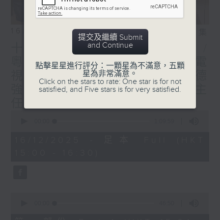
16/12/2025
相片集
提交及繼續 Submit
and Continue
十五運會及殘特奧會精彩回顧 /
粵港連線：葉紫辰 (廣州廣播電
點擊星星進行評分：一顆星為不滿意，五顆
視台體育評述員) / 嘉賓︰楊德
星為非常滿意。
Click on the stars to rate: One star is for not
強 (全國運動會統籌辦公室主
satisfied, and Five stars is for very satisfied.
任)
0
seconds
00:00
1:09:59
of
1
16/12/2025 - 足本 Full (HKT
hour,
15:00 - 16:30)
9
minutes,
59
seconds
0
seconds
00:00
46:50
of
46