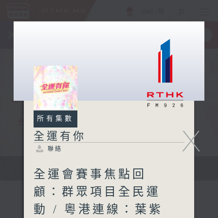
ENG
/
簡
×
全新 RTHK On The Go
取得
一手掌握 RTHK 電台、電視節目
所有集數
X
全運有你
聯絡
緊貼每刻精彩 全城一起喝采
全運會賽事焦點回
顧：群眾項目全民運
動 / 粵港連線：葉紫