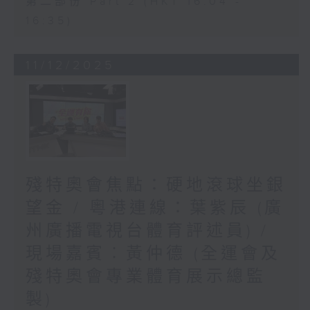
第二部份 Part 2 (HKT 16:04 -
16:35)
11/12/2025
殘特奧會焦點：硬地滾球坐銀
望金 / 粵港連線：葉紫辰 (廣
州廣播電視台體育評述員) /
現場嘉賓︰黃仲德 (全運會及
殘特奧會專業體育展示總監
製)