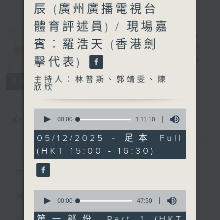
辰 (廣州廣播電視台
體育評述員) / 現場嘉
賓︰羅浩天 (香港劍
擊代表)
全運有你
電台直播
主持人：林普斯、郭靖雯、陳
聯絡
所有集數
欣欣
0
您喜歡這個節目嗎?
seconds
00:00
1:11:10
of
1
05/12/2025 - 足本 Full
hour,
簡介
GIST
(HKT 15:00 - 16:30)
11
minutes,
10
主持人：林普斯、郭靖雯、陳欣欣
seconds
0
為目標，全神貫注！
seconds
00:00
47:50
of
47
第一部份 Part 1 (HKT