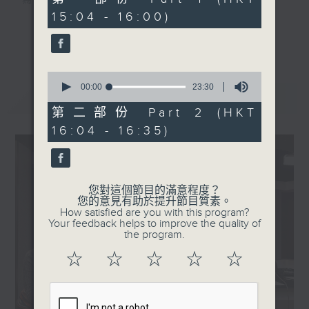
為夢想，全力應戰！
minutes,
15:04 - 16:00)
50
seconds
全心、全面、全方位、全程直擊第十五屆全國
更多...
運動會及殘特奧會！
0
香港電台第一台
seconds
00:00
23:30
最新
LATEST
of
23
第二部份 Part 2 (HKT
全運有你
minutes,
16:04 - 16:35)
30
seconds
逢星期一至五 3:00PM
逢星期六、日 6:20PM
您對這個節目的滿意程度？
您的意見有助於提升節目質素。
How satisfied are you with this program?
Your feedback helps to improve the quality of
緊貼每刻精彩，全城一起喝采！
the program.
☆
☆
☆
☆
☆