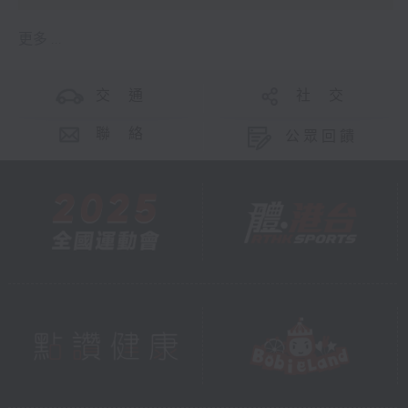
更多 ...
交 通
社 交
聯 絡
公眾回饋