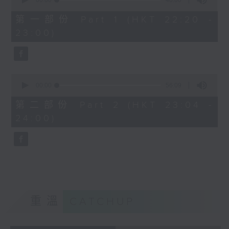
seconds
00:00
40:00
of
40
第一部份 Part 1 (HKT 22:20 -
minutes,
23:00)
0
seconds
0
seconds
00:00
56:09
of
56
第二部份 Part 2 (HKT 23:04 -
minutes,
24:00)
9
seconds
重溫
CATCHUP