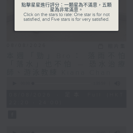
點擊星星進行評分：一顆星為不滿意，五顆
星為非常滿意。
Click on the stars to rate: One star is for not
satisfied, and Five stars is for very satisfied.
08/08/2026
相片集
本週「勁」Bro： 落雨不怕
「落水」也不怕 — 恐水治療
師、游泳教練 Kiana Chan
0
seconds
00:00
1:35:59
of
1
08/08/2026 - 足本 Full (HKT
hour,
22:20 - 24:00)
35
minutes,
59
seconds
0