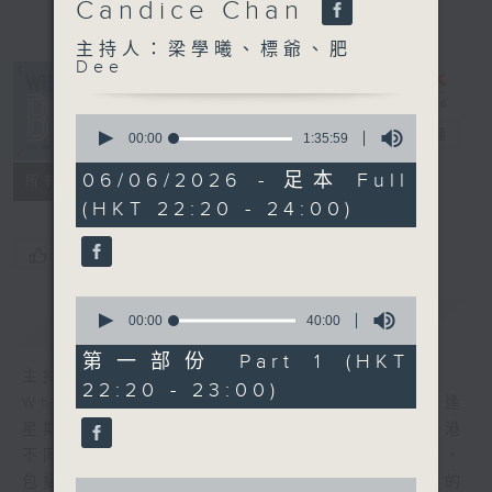
Candice Chan
主持人：梁學曦、標爺、肥
Dee
What's Up
0
Bro
電台直播
seconds
00:00
1:35:59
of
1
06/06/2026 - 足本 Full
所有集數
hour,
(HKT 22:20 - 24:00)
35
minutes,
59
您喜歡這個節目嗎?
seconds
0
簡介
GIST
seconds
00:00
40:00
of
40
第一部份 Part 1 (HKT
minutes,
主持人：梁學曦、標爺、肥Dee
22:20 - 23:00)
0
What’s Up Bro，由肥Dee，梁學曦，標爺逢
seconds
星期六晚上10點20分，在節目帶大家遊走香港
不同角落，認識不同的人和事，透過不同環節，
包括地區掌故，潮流熱話，用三個30+後生仔的
0