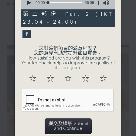
seconds
00:00
56:09
角度去勾起聽眾的集體回憶。
of
56
第二部份 Part 2 (HKT
minutes,
23:04 - 24:00)
9
seconds
最新
LATEST
您對這個節目的滿意程度？
您的意見有助於提升節目質素。
How satisfied are you with this program?
Your feedback helps to improve the quality of
the program.
☆
☆
☆
☆
☆
提交及繼續 Submit
and Continue