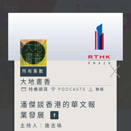
ENG
/
簡
×
全新 RTHK On The Go
取得
一手掌握 RTHK 電台、電視節目
X
所有集數
大地書香
特備網頁
PODCASTS
聯絡
潘傑談香港的華文報
業發展
主持人：施志咏