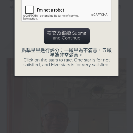
華文作品，同氣相親。
華文作家創造出各具美感價值的篇章，引領讀
者朝向更遼闊的遠方。
更多...
香港電台文教組製作《大地書香》，逢星期日
提交及繼續 Submit
晚8:30，香港電台第一台
and Continue
最新
LATEST
帶你聆聽作品背後的聲音。
點擊星星進行評分：一顆星為不滿意，五顆
星為非常滿意。
Click on the stars to rate: One star is for not
satisfied, and Five stars is for very satisfied.