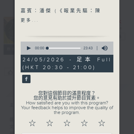
嘉賓︰潘傑 (《報業先驅：陳
藹廷及其《香港華字日報》》
更多...
作者)
大地書香
電台直播
0
seconds
00:00
23:43
特備網頁
PODCASTS
聯絡
所有集數
of
23
24/05/2026 - 足本 Full
minutes,
(HKT 20:30 - 21:00)
43
您喜歡這個節目嗎?
seconds
簡介
GIST
您對這個節目的滿意程度？
您的意見有助於提升節目質素。
How satisfied are you with this program?
主持人：施志咏
Your feedback helps to improve the quality of
the program.
藝術世界，萬物之靈。
☆
☆
☆
☆
☆
文學力量，穿越古今。