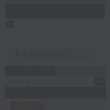
of
22
02/08/2026 - 足本 Full (HKT
minutes,
20:30 - 21:00)
46
seconds
重溫
CATCHUP
05 - 08
2026
02/08/2026