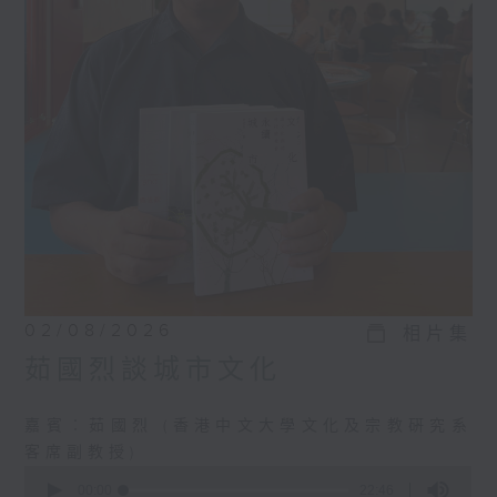
02/08/2026
相片集
茹國烈談城市文化
嘉賓︰茹國烈 (香港中文大學文化及宗教硏究系
客席副教授)
0
seconds
00:00
22:46