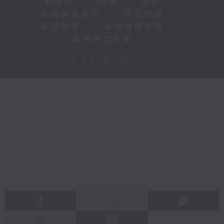
新聞稿
|
招聘
|
招標
|
知識產權告示
|
常見問題
|
私隱政策
|
無障礙播放器
|
其他語言內容
|
© 2026 rthk.hk