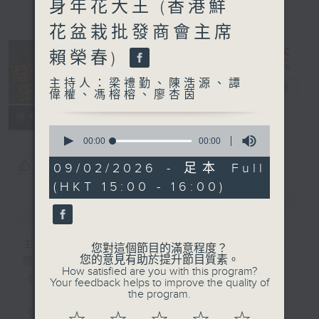
身年花大王 (香港鮮
花盆栽批發商會主席
賴榮春)
主持人：梁禮勤、陳浩源、譚
港識生活館
電台直播
偉權、馮榕榕、廖杏茵
所有集數
0
seconds
00:00
00:00
of
0
您喜歡這個節目嗎?
09/02/2026 - 足本 Full
seconds
(HKT 15:00 - 16:00)
簡介
GIST
主持人：梁禮勤、陳浩源、譚偉權、馮榕榕、
您對這個節目的滿意程度？
您的意見有助於提升節目質素。
廖杏茵
How satisfied are you with this program?
《港識生活館》每天陪你開啟港識新角度！
Your feedback helps to improve the quality of
the program.
《港識達人》大談行業秘聞；