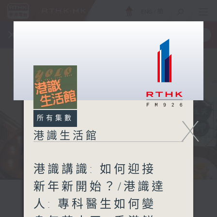
ENG
/
簡
×
全新 RTHK On The Go
取得
一手掌握 RTHK 電台、電視節目
所有集數
X
港識生活館
港識講識: 如何迎接
新年新開始？/港識達
人: 專科醫生如何變