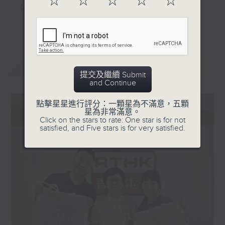
☆
☆
☆
☆
☆
《家居防中伏手冊》，拆解不同家居陷阱；
《明星試新室》，為你發掘潮流新玩意。
更多...
聽知識，講日常，一齊感受港識生活！
最新
LATEST
提交及繼續 Submit
and Continue
點擊星星進行評分：一顆星為不滿意，五顆
星為非常滿意。
Click on the stars to rate: One star is for not
satisfied, and Five stars is for very satisfied.