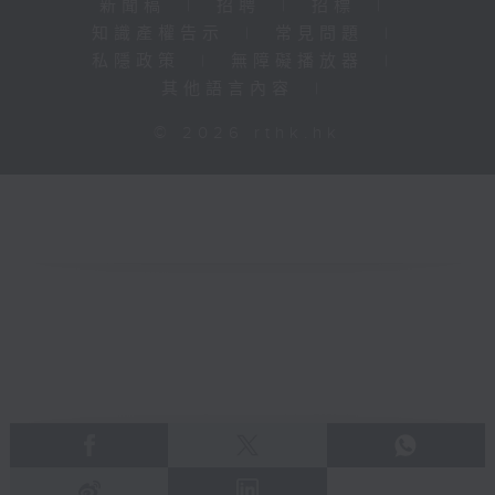
新聞稿
|
招聘
|
招標
|
知識產權告示
|
常見問題
|
私隱政策
|
無障礙播放器
|
其他語言內容
|
© 2026 rthk.hk