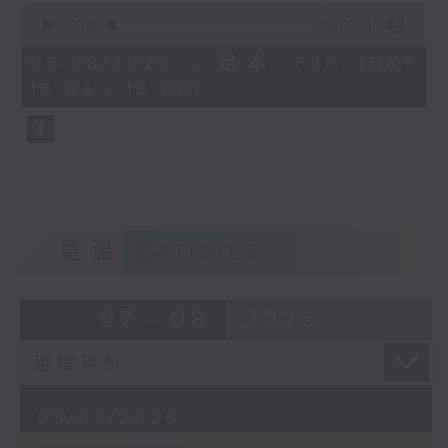
0
seconds
00:00
56:00
of
56
05/08/2026 - 足本 Full (HKT
minutes,
15:04 - 16:00)
0
seconds
重溫
CATCHUP
07 - 08
2026
05/08/2026