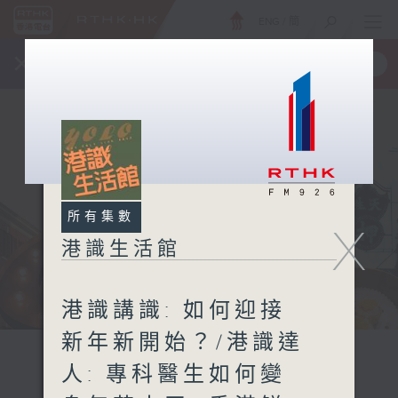
ENG
/
簡
×
全新 RTHK On The Go
取得
一手掌握 RTHK 電台、電視節目
所有集數
X
港識生活館
港識講識: 如何迎接
新年新開始？/港識達
人: 專科醫生如何變