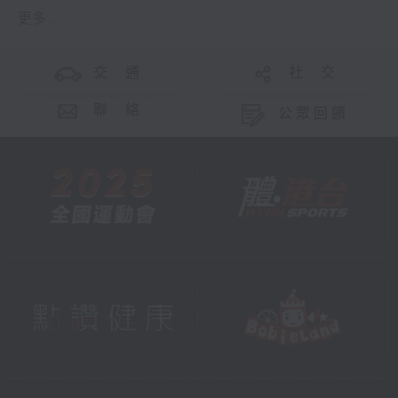
更多 ...
交 通
社 交
聯 絡
公眾回饋