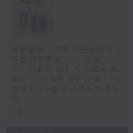
港識講識：鬥嚟鬥去唔知為乜
嘅舊同學聚會…… / 港識達
人：同曲唔同詞 校歌都有幾
胞胎……校歌校訓研究達人 張
凌博士 (中國語言學系助理教
授)
足本 Full (HKT 15:00 - 16:00)
04/08/2026