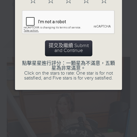
☆
☆
☆
☆
☆
《家居防中伏手冊》，拆解不同家居陷阱；
《明星試新室》，為你發掘潮流新玩意。
更多...
聽知識，講日常，一齊感受港識生活！
最新
LATEST
提交及繼續 Submit
and Continue
點擊星星進行評分：一顆星為不滿意，五顆
星為非常滿意。
Click on the stars to rate: One star is for not
satisfied, and Five stars is for very satisfied.