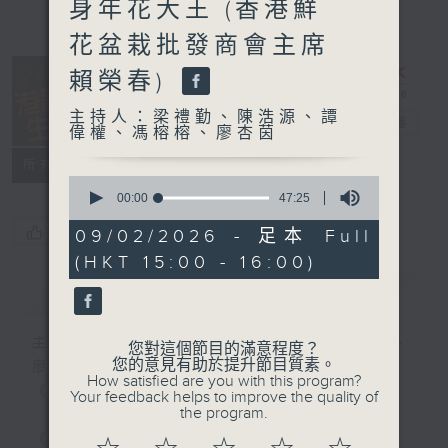
身年花大王 (香港鮮
花盆栽批發商會主席
賴榮春)
主持人：梁禮勤、陳浩源、譚
港識生活館
電台直播
偉權、馮榕榕、廖杏茵
所有集數
0
seconds
00:00
47:25
of
47
您喜歡這個節目嗎?
09/02/2026 - 足本 Full
minutes,
(HKT 15:00 - 16:00)
25
seconds
簡介
GIST
主持人：梁禮勤、陳浩源、譚偉權、馮榕榕、
您對這個節目的滿意程度？
您的意見有助於提升節目質素。
廖杏茵
How satisfied are you with this program?
《港識生活館》每天陪你開啟港識新角度！
Your feedback helps to improve the quality of
the program.
《港識達人》大談行業秘聞；