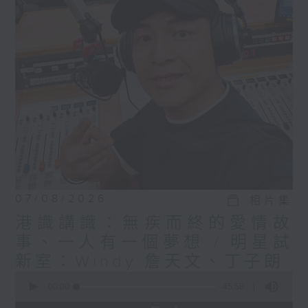
07/08/2026
相片集
港識講識：無疾而終的愛情故
事、一人有一個夢想 / 明星試
新室：Windy 詹天文、丁子朗
0
seconds
00:00
45:58
of