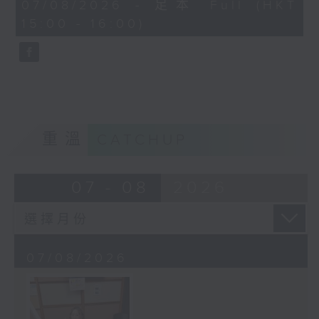
45
07/08/2026 - 足本 Full (HKT
minutes,
15:00 - 16:00)
58
seconds
重溫
CATCHUP
07 - 08
2026
07/08/2026