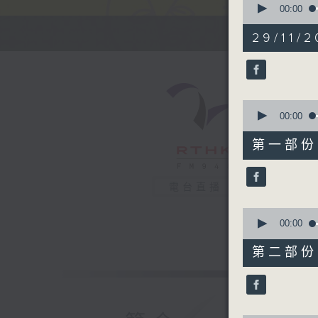
seconds
00:00
of
2
29/11/
hours,
31
minutes,
44
seconds
90%
0
seconds
00:00
of
50
第一部份 P
minutes,
50
seconds
90%
電台直播
0
seconds
00:00
of
53
第二部份 P
minutes,
59
seconds
90%