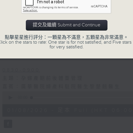
01/08/2026
提交及繼續 Submit and Continue
知識會社
點擊星星進行評分：一顆星為不滿意，五顆星為非常滿意。
lick on the stars to rate: One star is for not satisfied, and Five stars 
0800-0830
for very satisfied.
嘉賓主持﹕資訊科技專家張詩翱 Eddie
0830-0900
主題：孕婦產期前後體重管理
嘉賓：廣華醫院婦產科駐院醫生黎楚翹醫生
0
seconds
00:00
of
2
01/08/2026 - 足本 Full (HKT 06:00
hours,
37
minutes,
23
seconds
Volume