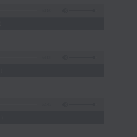
50:50
)
54:09
)
52:43
)