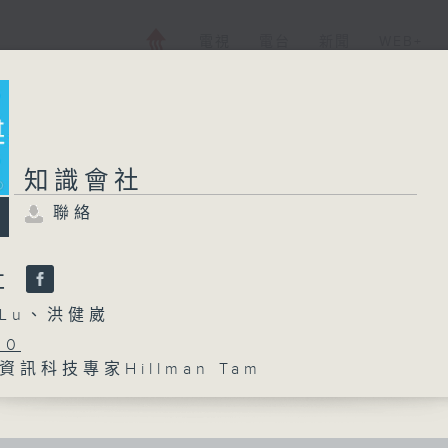
電視
電台
新聞
WEB+
知識會社
聯絡
社
Lu、洪健崴
30
訊科技專家Hillman Tam