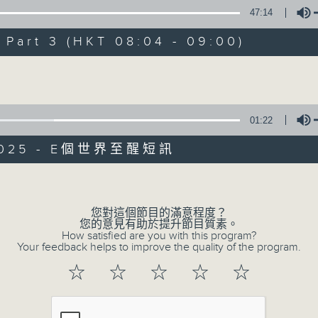
週間，社會國際發生各式事件，很多您都不明
47:14
精彩內容絕對不容錯過！尋找稀奇趣怪人和
art 3 (HKT 08:04 - 09:00)
事；從食物、食具增進生活知識；了解不同
問、邀請寵物專家助您輕鬆解決寵物問題；認
Volume
01:22
/2025 - E個世界至醒短訊
Volume
您對這個節目的滿意程度？
您的意見有助於提升節目質素。
How satisfied are you with this program?
Your feedback helps to improve the quality of the program.
☆
☆
☆
☆
☆