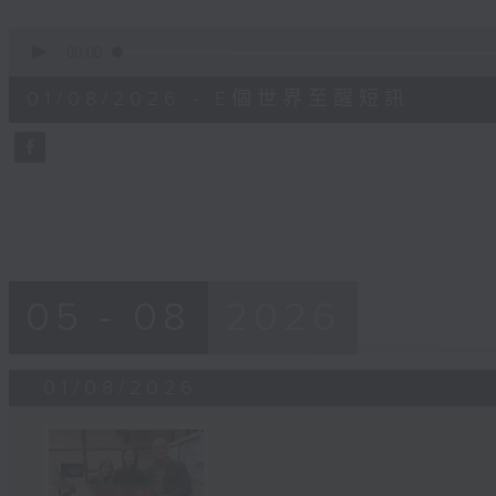
0
seconds
00:00
of
1
01/08/2026 - E個世界至醒短訊
minute,
30
seconds
Volume
90%
05 - 08
2026
01/08/2026