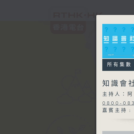
所有集數
知識會
主持人：阿
0800-08
嘉賓主持﹕資
0