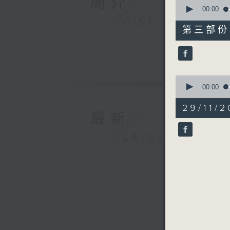
簡介
0
seconds
00:00
of
GIST
47
第三部份 P
minutes,
14
seconds
90%
0
seconds
00:00
of
1
29/11
minute,
最新
22
seconds
LATEST
90%