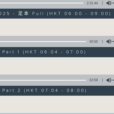
2:31:44
知識會社
2025 - 足本 Full (HKT 06:00 - 09:00)
Volume
50:50
知識會社
art 1 (HKT 06:04 - 07:00)
聯絡
所有集數
Volume
53:59
您喜歡這個節目嗎?
art 2 (HKT 07:04 - 08:00)
主持人：阿Lu、洪健崴
Volume
知識就是力量，更是人類進步的最大動力。 