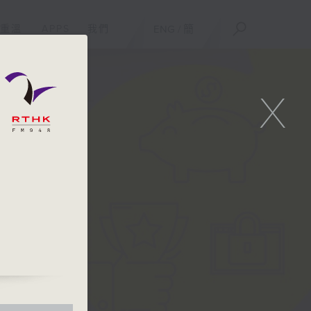
重溫
APPS
我們
ENG
/
簡
X