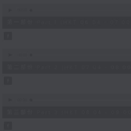
90%
0
seconds
00:00
of
50
第一部份 Part 1 (HKT 06:04 - 07:00
minutes,
50
seconds
Volume
90%
0
seconds
00:00
of
54
第二部份 Part 2 (HKT 07:04 - 08:00
minutes,
9
seconds
Volume
90%
0
seconds
00:00
of
52
第三部份 Part 3 (HKT 08:04 - 09:00
minutes,
43
seconds
Volume
90%