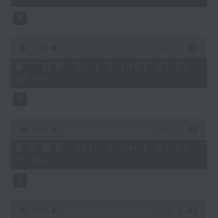
seconds
0
seconds
00:00
54:09
of
54
第二部份 Part 2 (HKT 07:04 -
minutes,
08:00)
9
seconds
0
seconds
00:00
52:43
of
52
第三部份 Part 3 (HKT 08:04 -
minutes,
09:00)
43
seconds
0
seconds
00:00
01:30