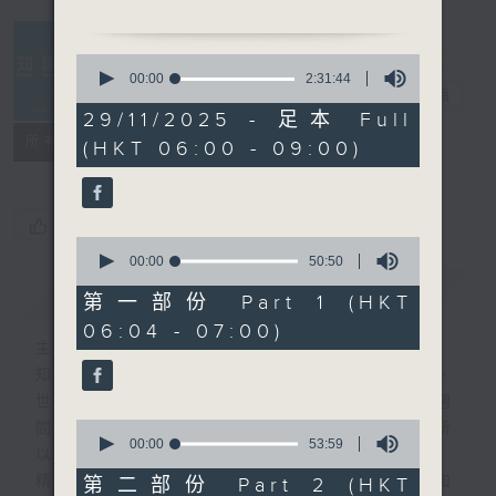
0
seconds
00:00
2:31:44
知識會社
電台直播
of
2
29/11/2025 - 足本 Full
hours,
聯絡
所有集數
(HKT 06:00 - 09:00)
31
minutes,
44
seconds
您喜歡這個節目嗎?
0
seconds
00:00
50:50
of
簡介
GIST
50
第一部份 Part 1 (HKT
minutes,
06:04 - 07:00)
50
主持人：阿Lu、洪健崴
seconds
知識就是力量，更是人類進步的最大動力。
世界事你知多少？多少事為你的世界？一週
0
間，社會國際發生各式事件，很多您都不明所
seconds
00:00
53:59
以、不知底蘊。
of
53
精彩內容絕對不容錯過！尋找稀奇趣怪人和
第二部份 Part 2 (HKT