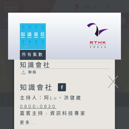
ENG
/
簡
×
全新 RTHK On The Go
取得
一手掌握 RTHK 電台、電視節目
所有集數
知識會社
聯絡
X
知識會社
主持人：阿Lu、洪健崴
知識會社
0800-0830
嘉賓主持﹕資訊科技專家
Hillman Tam
更多...