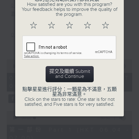
How satisfied are you with this program?
0800-0830
Your feedback helps to improve the quality of
嘉賓主持﹕資訊科技專家張詩翱 Eddie
the program.
☆
☆
☆
☆
☆
0830-0900
主題：孕婦產期前後體重管理
更多...
嘉賓：廣華醫院婦產科駐院醫生黎楚翹醫
0
生
seconds
00:00
2:37:23
of
提交及繼續 Submit
2
and Continue
01/08/2026 - 足本 Full (HKT
hours,
06:00 - 09:00)
37
點擊星星進行評分：一顆星為不滿意，五顆
minutes,
星為非常滿意。
23
Click on the stars to rate: One star is for not
seconds
satisfied, and Five stars is for very satisfied.
0
seconds
00:00
50:50
of
50
第一部份 Part 1 (HKT 06:04 -
minutes,
07:00)
50