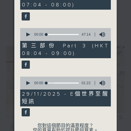
minutes,
事，探究箇中原由根據，發掘誘人小故事；從
07:04 - 08:00)
59
更多...
seconds
食物、食具增進生活知識；了解不同行業及工
種性質；分享寵物主人故事及訪問、邀請寵物
專家助您輕鬆解決寵物問題；認識不同運動種
最新
LATEST
0
類及特式等。
seconds
00:00
47:14
of
47
第三部份 Part 3 (HKT
minutes,
08:04 - 09:00)
14
seconds
0
seconds
00:00
01:22
of
1
29/11/2025 - E個世界至醒
minute,
短訊
22
seconds
01/08/2026
相片集
您對這個節目的滿意程度？
知識會社
您的意見有助於提升節目質素。