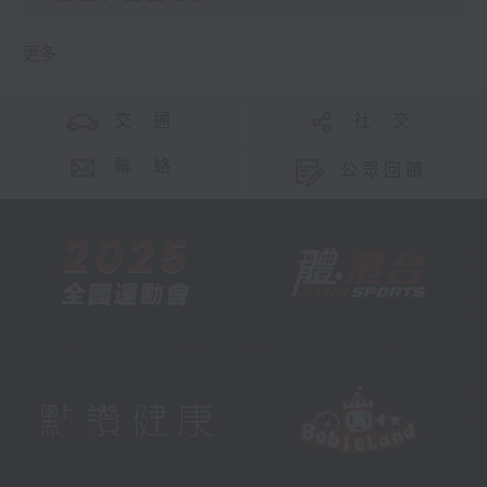
更多 ...
交 通
社 交
聯 絡
公眾回饋