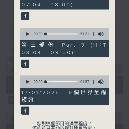
minutes,
事，探究箇中原由根據，發掘誘人小故事；從
07:04 - 08:00)
40
更多...
seconds
食物、食具增進生活知識；了解不同行業及工
種性質；分享寵物主人故事及訪問、邀請寵物
專家助您輕鬆解決寵物問題；認識不同運動種
最新
LATEST
0
類及特式等。
seconds
00:00
51:31
of
51
第三部份 Part 3 (HKT
minutes,
08/08/2026
08:04 - 09:00)
31
seconds
知識會社
0
seconds
00:00
2:47:59
of
0
2
08/08/2026 - 足本 Full (HKT
seconds
00:00
01:57
hours,
of
06:04 - 09:00)
47
1
17/01/2026 - E個世界至醒
minutes,
minute,
59
短訊
57
seconds
seconds
0
seconds
00:00
56:10
of
您對這個節目的滿意程度？
56
您的意見有助於提升節目質素。