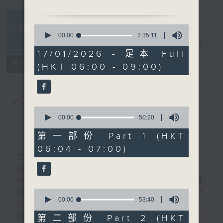
0830-0900
主題： 冬季痛症防治
0
嘉賓：香港浸會大學中醫藥學
seconds
00:00
2:35:11
知識會社
電台直播
of
院臨床部助理講師郭偉傑
2
17/01/2026 - 足本 Full
hours,
聯絡
所有集數
(HKT 06:00 - 09:00)
35
minutes,
11
seconds
您喜歡這個節目嗎?
0
seconds
00:00
50:20
of
簡介
GIST
50
第一部份 Part 1 (HKT
minutes,
06:04 - 07:00)
20
主持人：阿Lu、洪健崴
seconds
知識就是力量，更是人類進步的最大動力。
世界事你知多少？多少事為你的世界？一週
0
間，社會國際發生各式事件，很多您都不明所
seconds
00:00
53:40
以、不知底蘊。
of
53
精彩內容絕對不容錯過！尋找稀奇趣怪人和
第二部份 Part 2 (HKT