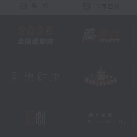
聯 絡
公眾回饋