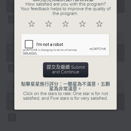
第一部份 Part 1 (HKT 06:04 -
minutes,
How satisfied are you with this program?
07:00)
10
Your feedback helps to improve the quality of
seconds
the program.
☆
☆
☆
☆
☆
0
seconds
00:00
56:19
of
56
第二部份 Part 2 (HKT 07:04 -
minutes,
08:00)
19
seconds
提交及繼續 Submit
and Continue
0
點擊星星進行評分：一顆星為不滿意，五顆
seconds
00:00
56:09
星為非常滿意。
of
Click on the stars to rate: One star is for not
56
第三部份 Part 3 (HKT 08:04 -
satisfied, and Five stars is for very satisfied.
minutes,
09:00)
9
seconds