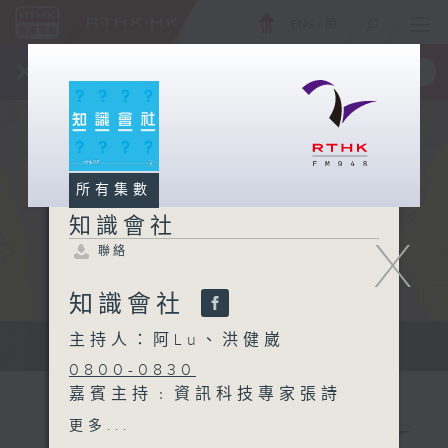
ENG
/
簡
×
全新 RTHK On The Go
取得
一手掌握 RTHK 電台、電視節目
所有集數
知識會社
X
聯絡
知識會社
主持人：阿Lu、洪健崴
知識會社
0800-0830
嘉賓主持﹕資訊科技專家張詩
翱 Eddie
更多...