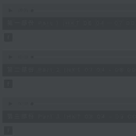
90%
0
seconds
00:00
of
50
第一部份 Part 1 (HKT 06:04 - 07:00
minutes,
50
seconds
Volume
90%
0
seconds
00:00
of
54
第二部份 Part 2 (HKT 07:04 - 08:00
minutes,
9
seconds
Volume
90%
0
seconds
00:00
of
52
第三部份 Part 3 (HKT 08:04 - 09:00
minutes,
43
seconds
Volume
90%