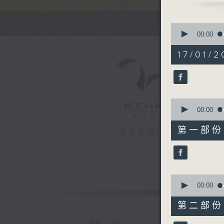
嘉賓：香港
0
seconds
00:00
of
2
17/01/
hours,
35
minutes,
11
seconds
90%
0
seconds
00:00
of
50
第一部份 P
電台直播
minutes,
20
seconds
90%
0
seconds
00:00
of
53
第二部份 P
minutes,
40