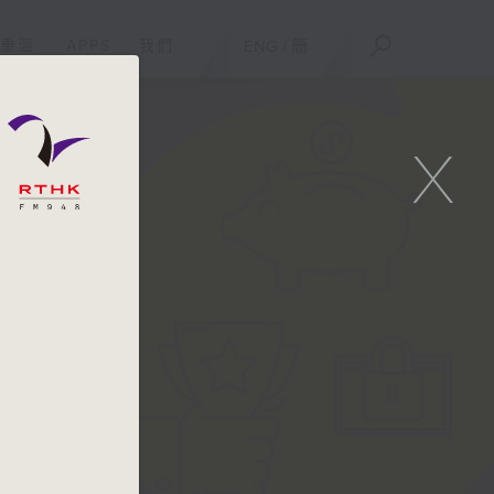
重溫
APPS
我們
ENG
/
簡
X