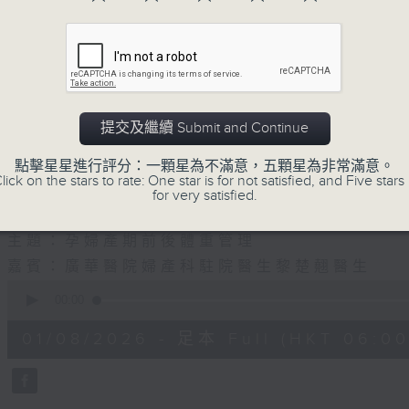
01/08/2026
知識會社
提交及繼續 Submit and Continue
0800-0830
嘉賓主持﹕資訊科技專家張詩翱 Eddie
點擊星星進行評分：一顆星為不滿意，五顆星為非常滿意。
lick on the stars to rate: One star is for not satisfied, and Five stars 
for very satisfied.
0830-0900
主題：孕婦產期前後體重管理
嘉賓：廣華醫院婦產科駐院醫生黎楚翹醫生
0
seconds
00:00
of
2
01/08/2026 - 足本 Full (HKT 06:00
hours,
37
minutes,
23
seconds
Volume