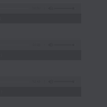
50:50
)
54:09
)
52:43
)