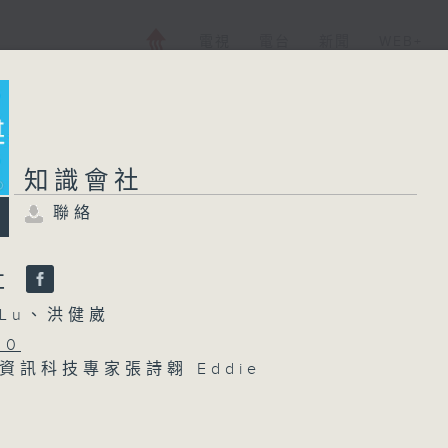
電視
電台
新聞
WEB+
知識會社
聯絡
社
Lu、洪健崴
30
資訊科技專家張詩翱 Eddie
00
季痛症防治