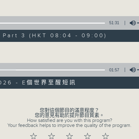
週間，社會國際發生各式事件，很多您都不明
Volume
精彩內容絕對不容錯過！尋找稀奇趣怪人和
事；從食物、食具增進生活知識；了解不同
51:31
問、邀請寵物專家助您輕鬆解決寵物問題；認
art 3 (HKT 08:04 - 09:00)
Volume
01:57
/2026 - E個世界至醒短訊
Volume
您對這個節目的滿意程度？
您的意見有助於提升節目質素。
How satisfied are you with this program?
Your feedback helps to improve the quality of the program.
☆
☆
☆
☆
☆