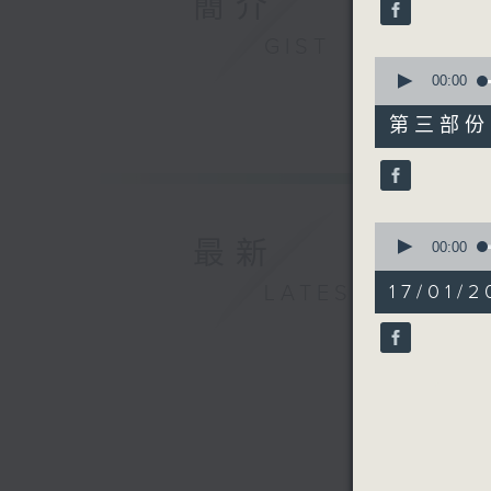
簡介
seconds
90%
GIST
0
seconds
00:00
of
51
第三部份 P
minutes,
31
seconds
90%
0
最新
seconds
00:00
of
1
17/01
LATEST
minute,
57
seconds
90%