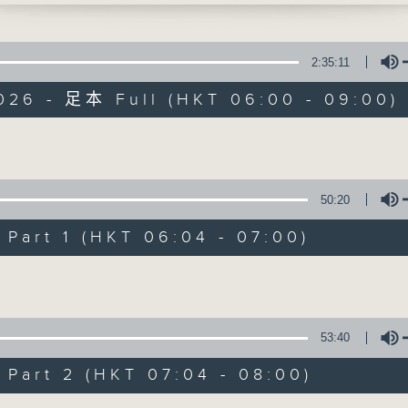
浸會大學中醫藥學院臨床部助理講師郭偉傑
知識會社
2:35:11
2026 - 足本 Full (HKT 06:00 - 09:00)
Volume
知識會社
50:20
聯絡
所有集數
art 1 (HKT 06:04 - 07:00)
Volume
您喜歡這個節目嗎?
53:40
主持人：阿Lu、洪健崴
art 2 (HKT 07:04 - 08:00)
知識就是力量，更是人類進步的最大動力。 