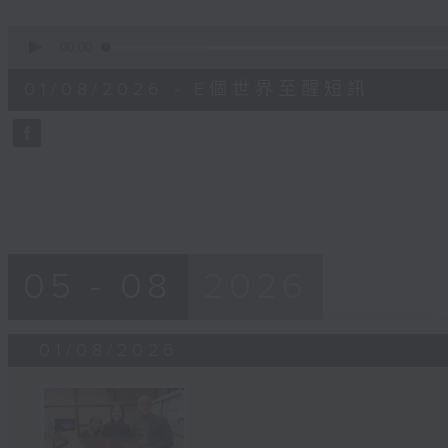
0
seconds
00:00
of
1
01/08/2026 - E個世界至醒短訊
minute,
30
seconds
Volume
90%
05 - 08
2026
01/08/2026