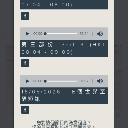
minutes,
事，探究箇中原由根據，發掘誘人小故事；從
07:04 - 08:00)
30
更多...
seconds
食物、食具增進生活知識；了解不同行業及工
種性質；分享寵物主人故事及訪問、邀請寵物
專家助您輕鬆解決寵物問題；認識不同運動種
最新
LATEST
0
類及特式等。
seconds
00:00
51:54
of
51
第三部份 Part 3 (HKT
minutes,
08:04 - 09:00)
54
seconds
0
seconds
00:00
01:07
of
1
16/05/2026 - E個世界至
minute,
醒短訊
7
seconds
01/08/2026
相片集
您對這個節目的滿意程度？
知識會社
您的意見有助於提升節目質素。