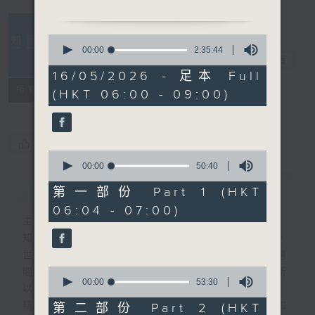
0830-0900
主題：「鬼剃頭」不是鬼！中
0
醫「髮」現真相
seconds
00:00
2:35:44
知識會社
電台直播
of
嘉賓：香港浸會大學中醫藥學
2
16/05/2026 - 足本 Full
院臨床部註冊中醫師蘇鈺晶
hours,
聯絡
所有集數
(HKT 06:00 - 09:00)
35
minutes,
44
seconds
您喜歡這個節目嗎?
0
seconds
00:00
50:40
of
簡介
GIST
50
第一部份 Part 1 (HKT
minutes,
06:04 - 07:00)
40
主持人：阿Lu、洪健崴
seconds
知識就是力量，更是人類進步的最大動力。
世界事你知多少？多少事為你的世界？一週
0
間，社會國際發生各式事件，很多您都不明所
seconds
00:00
53:30
以、不知底蘊。
of
53
精彩內容絕對不容錯過！尋找稀奇趣怪人和
第二部份 Part 2 (HKT