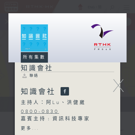
ENG
/
簡
×
全新 RTHK On The Go
取得
一手掌握 RTHK 電台、電視節目
所有集數
知識會社
聯絡
X
知識會社
主持人：阿Lu、洪健崴
知識會社
0800-0830
嘉賓主持﹕資訊科技專家
Hillman Tam
更多...