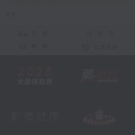
更多 ...
交 通
社 交
聯 絡
公眾回饋