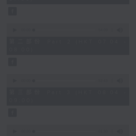
seconds
0
seconds
00:00
54:09
of
54
第二部份 Part 2 (HKT 07:04 -
minutes,
08:00)
9
seconds
0
seconds
00:00
52:43
of
52
第三部份 Part 3 (HKT 08:04 -
minutes,
09:00)
43
seconds
0
seconds
00:00
01:30