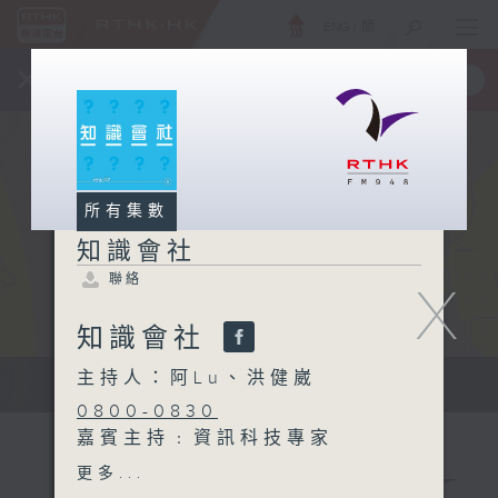
ENG
/
簡
×
全新 RTHK On The Go
取得
一手掌握 RTHK 電台、電視節目
所有集數
知識會社
聯絡
X
知識會社
主持人：阿Lu、洪健崴
知識會社
0800-0830
嘉賓主持﹕資訊科技專家
Hillman Tam
更多...