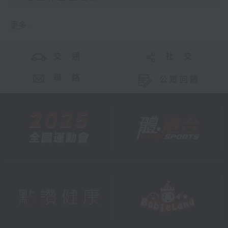
更多 ...
交 通
社 交
聯 絡
公眾回饋