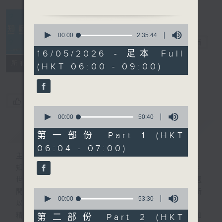
0830-0900
主題：「鬼剃頭」不是鬼！中
0
醫「髮」現真相
seconds
00:00
2:35:44
知識會社
電台直播
of
嘉賓：香港浸會大學中醫藥學
2
16/05/2026 - 足本 Full
院臨床部註冊中醫師蘇鈺晶
hours,
聯絡
所有集數
(HKT 06:00 - 09:00)
35
minutes,
44
seconds
您喜歡這個節目嗎?
0
seconds
00:00
50:40
of
簡介
GIST
50
第一部份 Part 1 (HKT
minutes,
06:04 - 07:00)
40
主持人：阿Lu、洪健崴
seconds
知識就是力量，更是人類進步的最大動力。
世界事你知多少？多少事為你的世界？一週
0
間，社會國際發生各式事件，很多您都不明所
seconds
00:00
53:30
以、不知底蘊。
of
53
精彩內容絕對不容錯過！尋找稀奇趣怪人和
第二部份 Part 2 (HKT