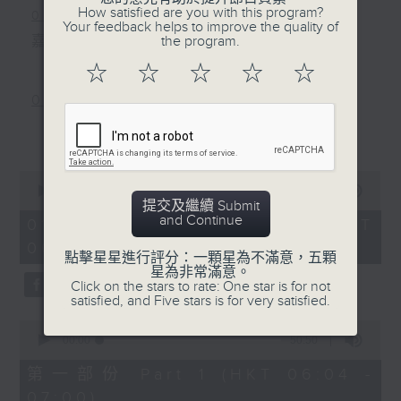
How satisfied are you with this program?
0800-0830
Your feedback helps to improve the quality of
嘉賓主持﹕資訊科技專家張詩翱 Eddie
the program.
☆
☆
☆
☆
☆
0830-0900
主題：孕婦產期前後體重管理
更多...
嘉賓：廣華醫院婦產科駐院醫生黎楚翹醫
0
生
seconds
00:00
2:37:23
of
提交及繼續 Submit
2
and Continue
01/08/2026 - 足本 Full (HKT
hours,
06:00 - 09:00)
37
點擊星星進行評分：一顆星為不滿意，五顆
minutes,
星為非常滿意。
23
Click on the stars to rate: One star is for not
seconds
satisfied, and Five stars is for very satisfied.
0
seconds
00:00
50:50
of
50
第一部份 Part 1 (HKT 06:04 -
minutes,
07:00)
50