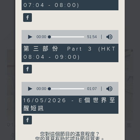
minutes,
事，探究箇中原由根據，發掘誘人小故事；從
07:04 - 08:00)
30
更多...
seconds
食物、食具增進生活知識；了解不同行業及工
種性質；分享寵物主人故事及訪問、邀請寵物
專家助您輕鬆解決寵物問題；認識不同運動種
最新
LATEST
0
類及特式等。
seconds
00:00
51:54
of
51
第三部份 Part 3 (HKT
minutes,
08:04 - 09:00)
54
seconds
0
seconds
00:00
01:07
of
1
16/05/2026 - E個世界至
minute,
醒短訊
7
seconds
01/08/2026
相片集
您對這個節目的滿意程度？
知識會社
您的意見有助於提升節目質素。