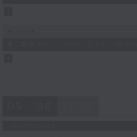
50
seconds
Volume
90%
0
seconds
00:00
of
49
第二部份 Part 2 (HKT 15:04 - 16:00
minutes,
50
seconds
Volume
90%
05 - 08
2026
02/08/2026