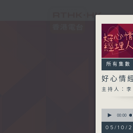
所有集數
好心情
主持人：李
0
seconds
00:00
of
1
05/10/2
hour,