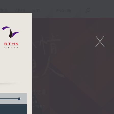
重溫
APPS
我們
ENG
/
簡
X