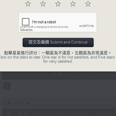
☆
☆
☆
☆
☆
02/08/2026
提交及繼續 Submit and Continue
好心情經理人
點擊星星進行評分：一顆星為不滿意，五顆星為非常滿意。
lick on the stars to rate: One star is for not satisfied, and Five stars 
0
for very satisfied.
seconds
00:00
of
1
02/08/2026 - 足本 Full (HKT 14:00 
hour,
39
minutes,
30
seconds
Volume
90%
0
seconds
00:00
of
49
第一部份 Part 1 (HKT 14:04 - 15:00)
minutes,