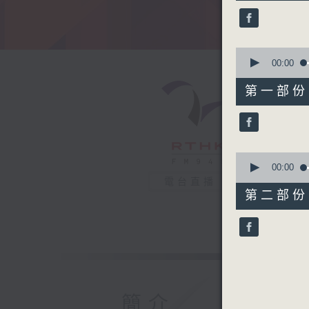
39
minutes,
49
seconds
90%
0
seconds
00:00
of
49
第一部份 P
minutes,
0
seconds
90%
0
seconds
00:00
of
電台直播
50
第二部份 P
minutes,
58
seconds
90%
簡介