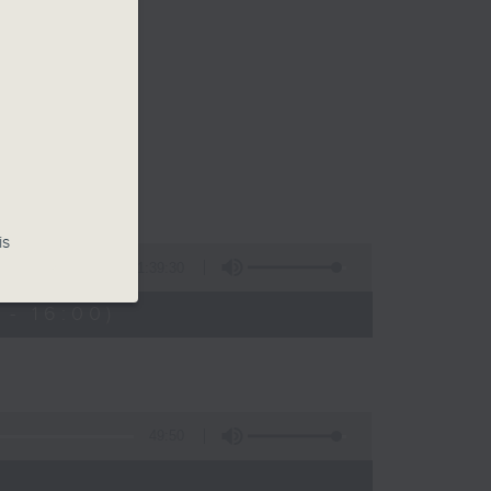
is
1:39:30
- 16:00)
49:50