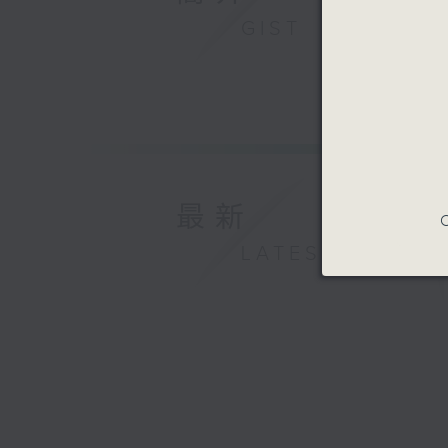
GIST
最新
C
LATEST