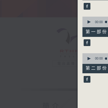
39
minutes,
49
seconds
90%
0
seconds
00:00
of
49
第一部份 P
minutes,
0
seconds
90%
0
seconds
00:00
of
電台直播
50
第二部份 P
minutes,
58
seconds
90%
簡介