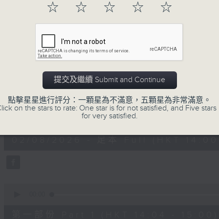
☆
☆
☆
☆
☆
02/08/2026
提交及繼續 Submit and Continue
好心情經理人
點擊星星進行評分：一顆星為不滿意，五顆星為非常滿意。
lick on the stars to rate: One star is for not satisfied, and Five stars 
0
for very satisfied.
seconds
00:00
of
1
02/08/2026 - 足本 Full (HKT 14:00 
hour,
39
minutes,
30
seconds
Volume
90%
0
seconds
00:00
of
49
第一部份 Part 1 (HKT 14:04 - 15:00)
minutes,