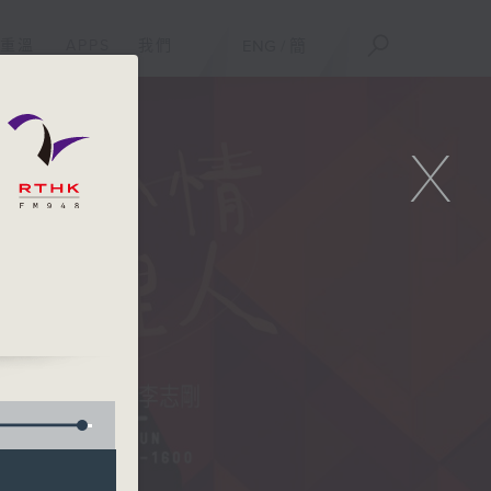
重溫
APPS
我們
ENG
/
簡
X