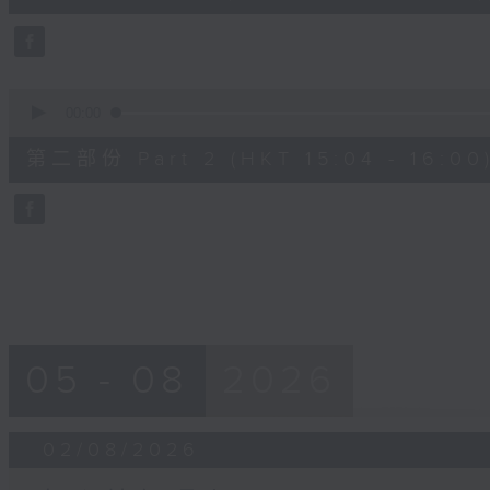
50
seconds
Volume
90%
0
seconds
00:00
of
49
第二部份 Part 2 (HKT 15:04 - 16:00
minutes,
50
seconds
Volume
90%
05 - 08
2026
02/08/2026