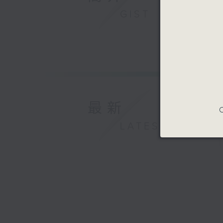
GIST
最新
C
LATEST