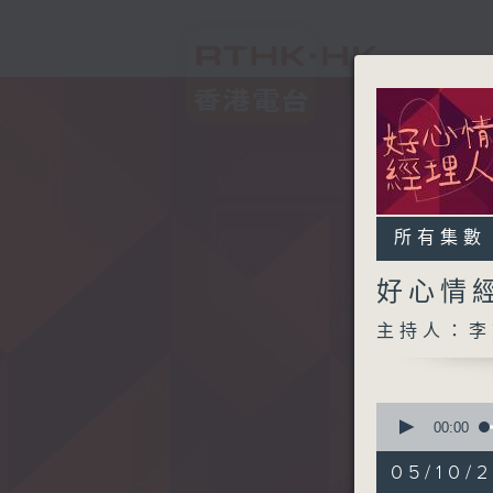
所有集數
好心情
主持人：李
0
seconds
00:00
of
1
05/10/2
hour,