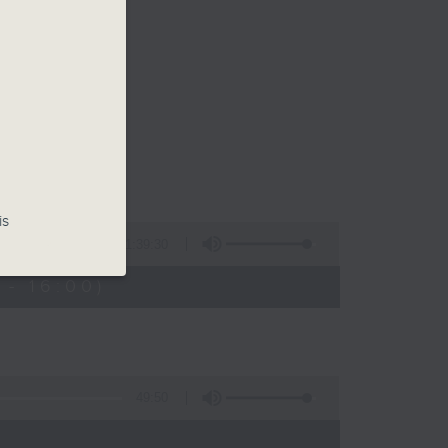
is
1:39:30
- 16:00)
49:50