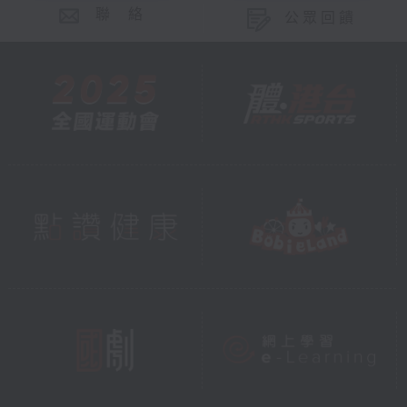
聯 絡
公眾回饋