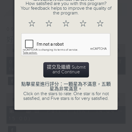
How satisfied are you with this program?
Your feedback helps to improve the quality of
最新
LATEST
the program.
☆
☆
☆
☆
☆
09/08/2026
好心情經理人
0
seconds
00:00
1:52:00
of
1
09/08/2026 - 足本 Full (HKT
hour,
提交及繼續 Submit
14:04 - 16:00)
52
and Continue
minutes,
0
seconds
點擊星星進行評分：一顆星為不滿意，五顆
星為非常滿意。
Click on the stars to rate: One star is for not
0
satisfied, and Five stars is for very satisfied.
seconds
00:00
56:00
of
56
第一部份 Part 1 (HKT 14:04 -
minutes,
15:00)
0
seconds