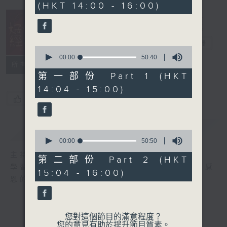
(HKT 14:00 - 16:00)
41
minutes,
20
seconds
好心情經理人
電台直播
0
seconds
00:00
50:40
所有集數
of
50
第一部份 Part 1 (HKT
minutes,
14:04 - 15:00)
40
seconds
您喜歡這個節目嗎?
簡介
GIST
0
seconds
00:00
50:50
of
主持人：李志剛
50
第二部份 Part 2 (HKT
minutes,
學習正向面對問題，就算身處逆境，都要常存感
15:04 - 16:00)
50
恩的心，永不放棄希望和樂觀的心情。
seconds
您對這個節目的滿意程度？
您的意見有助於提升節目質素。