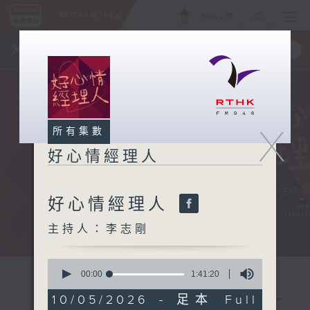
ENG
/
簡
×
全新 RTHK On The Go
取得
一手掌握 RTHK 電台、電視節目
X
所有集數
好心情經理人
好心情經理人
主持人：李志剛
0
seconds
00:00
1:41:20
of
1
10/05/2026 - 足本 Full
hour,