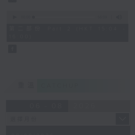
0
seconds
00:00
56:09
of
56
第二部份 Part 2 (HKT 15:04 -
minutes,
16:00)
9
seconds
重溫
CATCHUP
06 - 08
2026