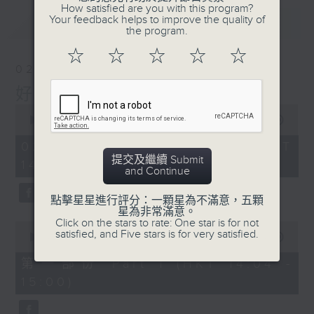
How satisfied are you with this program?
Your feedback helps to improve the quality of
最新
LATEST
the program.
☆
☆
☆
☆
☆
02/08/2026
好心情經理人
0
seconds
00:00
1:39:30
of
1
02/08/2026 - 足本 Full (HKT
hour,
提交及繼續 Submit
14:00 - 16:00)
39
and Continue
minutes,
30
seconds
點擊星星進行評分：一顆星為不滿意，五顆
星為非常滿意。
Click on the stars to rate: One star is for not
0
satisfied, and Five stars is for very satisfied.
seconds
00:00
49:50
of
49
第一部份 Part 1 (HKT 14:04 -
minutes,
15:00)
50
seconds