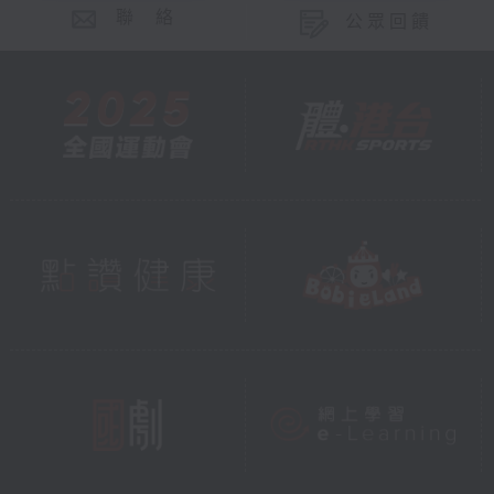
聯 絡
公眾回饋