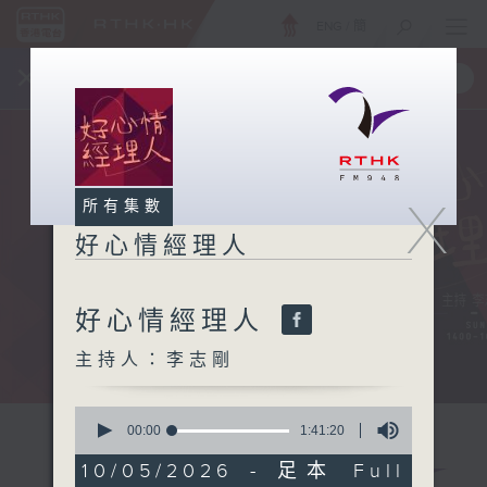
ENG
/
簡
×
全新 RTHK On The Go
取得
一手掌握 RTHK 電台、電視節目
X
所有集數
好心情經理人
好心情經理人
主持人：李志剛
0
seconds
00:00
1:41:20
of
1
10/05/2026 - 足本 Full
hour,