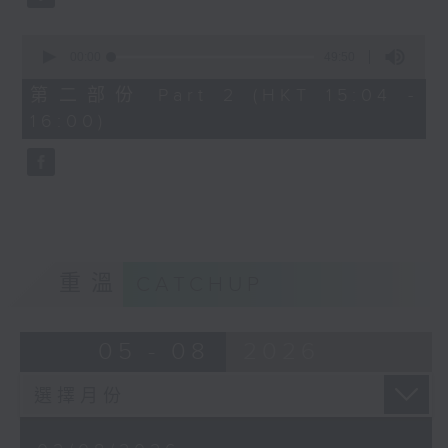
0
seconds
00:00
49:50
of
49
第二部份 Part 2 (HKT 15:04 -
minutes,
16:00)
50
seconds
重溫
CATCHUP
05 - 08
2026