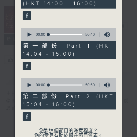
(HKT 14:00 - 16:00)
41
minutes,
20
seconds
好心情經理人
電台直播
0
seconds
00:00
50:40
所有集數
of
50
第一部份 Part 1 (HKT
minutes,
14:04 - 15:00)
40
seconds
您喜歡這個節目嗎?
簡介
GIST
0
seconds
00:00
50:50
of
主持人：李志剛
50
第二部份 Part 2 (HKT
minutes,
學習正向面對問題，就算身處逆境，都要常存感
15:04 - 16:00)
50
恩的心，永不放棄希望和樂觀的心情。
seconds
您對這個節目的滿意程度？
您的意見有助於提升節目質素。