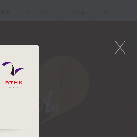
重溫
APPS
我們
ENG
/
簡
X