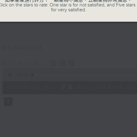
點擊星星進行評分：一顆星為不滿意，五顆星為非常滿意。
主持﹕區瑞強
lick on the stars to rate: One star is for not satisfied, and Five stars 
for very satisfied.
07/08/2026
Albert Au 區瑞強
0
seconds
00:00
of
50
07/08/2026 - 足本 Full (HKT 19:00
minutes,
2
seconds
Volume
90%