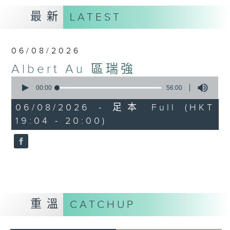
最新
LATEST
06/08/2026
Albert Au 區瑞強
0
seconds
00:00
56:00
of
56
06/08/2026 - 足本 Full (HKT
minutes,
19:04 - 20:00)
0
seconds
重溫
CATCHUP