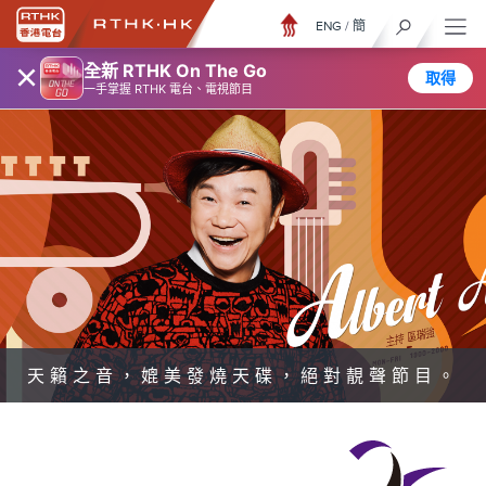
ENG
/
簡
×
全新 RTHK On The Go
取得
一手掌握 RTHK 電台、電視節目
天籟之音，媲美發燒天碟，絕對靚聲節目。