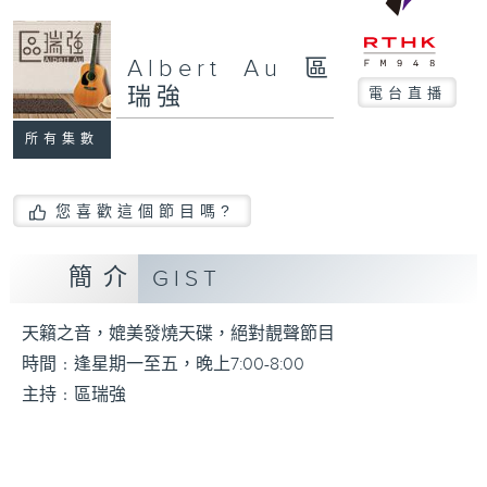
Albert Au 區
瑞強
電台直播
所有集數
您喜歡這個節目嗎?
簡介
GIST
天籟之音，媲美發燒天碟，絕對靚聲節目
時間﹕逢星期一至五，晚上7:00-8:00
主持﹕區瑞強