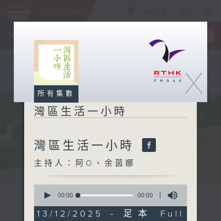
ENG
/
簡
×
全新 RTHK On The Go
取得
一手掌握 RTHK 電台、電視節目
X
所有集數
灣區生活一小時
灣區生活一小時
主持人：阿O、余茵娜
0
seconds
00:00
00:00
of
0
13/12/2025 - 足本 Full
seconds