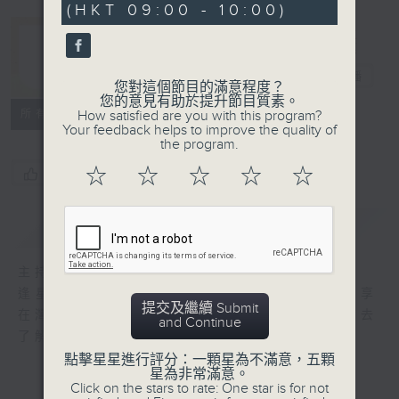
(HKT 09:00 - 10:00)
灣區生活一小時
電台直播
您對這個節目的滿意程度？
您的意見有助於提升節目質素。
所有集數
How satisfied are you with this program?
Your feedback helps to improve the quality of
the program.
☆
☆
☆
☆
☆
您喜歡這個節目嗎?
簡介
GIST
主持人：阿O、余茵娜
逢星期六9am – 10am，專訪各界嘉賓，分享
提交及繼續 Submit
在灣區生活和發展經驗，讓聽眾能從更多角度去
and Continue
了解各行各業的經濟發展及文化交流。
點擊星星進行評分：一顆星為不滿意，五顆
星為非常滿意。
Click on the stars to rate: One star is for not