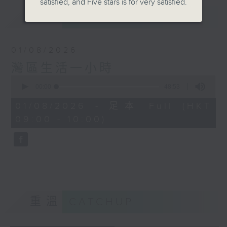
satisfied, and Five stars is for very satisfied.
最新
LATEST
01/08/2026
灣區生活一小時
0
seconds
00:00
48:53
of
48
01/08/2026 - 足本 Full (HKT
minutes,
09:00 - 10:00)
53
seconds
重溫
CATCHUP