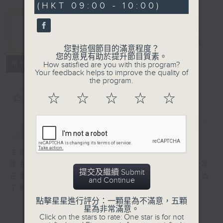
(HKT 09:00 - 10:00)
26
seconds
灣區生活一小時
電台直播
您對這個節目的滿意程度？
您的意見有助於提升節目質素。
所有集數
How satisfied are you with this program?
Your feedback helps to improve the quality of
the program.
☆
☆
☆
☆
☆
您喜歡這個節目嗎?
簡介
GIST
主持人：阿O、余茵娜
逢星期六9am – 10am，專訪各界嘉賓，分享
提交及繼續 Submit
在灣區生活和發展經驗，讓聽眾能從更多角度去
and Continue
了解各行各業的經濟發展及文化交流。
點擊星星進行評分：一顆星為不滿意，五顆
星為非常滿意。
Click on the stars to rate: One star is for not