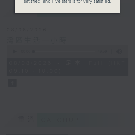
satisfied, and Five stars is for very satisfied.
最新
LATEST
08/08/2026
灣區生活一小時
0
seconds
00:00
49:59
of
49
08/08/2026 - 足本 Full (HKT
minutes,
09:10 - 10:00)
59
seconds
重溫
CATCHUP