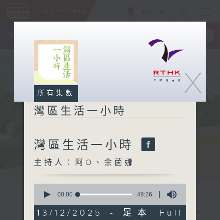
ENG
/
簡
×
全新 RTHK On The Go
取得
一手掌握 RTHK 電台、電視節目
X
所有集數
灣區生活一小時
灣區生活一小時
主持人：阿O、余茵娜
0
seconds
00:00
49:26
of
49
13/12/2025 - 足本 Full
minutes,