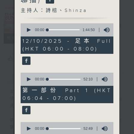
Sunday
(0600-0700
主持人：詩棓、Shinza
與一台、五台、
0
普通話台聯播)
電台直播
seconds
00:00
1:44:50
of
所有集數
1
12/10/2025 - 足本 Full
hour,
(HKT 06:00 - 08:00)
44
minutes,
您喜歡這個節目嗎?
50
seconds
0
簡介
GIST
seconds
00:00
52:10
of
52
第一部份 Part 1 (HKT
主持人：詩棓、Shinza
minutes,
06:04 - 07:00)
10
早上6時至7時，透過分享生活中的快樂點
seconds
滴，詩棓與您開展一個美麗星期天！
早上7時後，「少數族裔時段」正式展開！分
0
享不同族裔資訊。
seconds
00:00
52:49
of