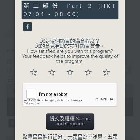
更多...
52
第二部份 Part 2 (HKT
每個星期天早上6時至8時，Beautiful
minutes,
07:04 - 08:00)
49
Sunday！
seconds
最新
LATEST
您對這個節目的滿意程度？
您的意見有助於提升節目質素。
09/08/2026
How satisfied are you with this program?
Your feedback helps to improve the quality of
Beautiful Sunday (0600-
the program.
0700 與一台、五台、普通話
☆
☆
☆
☆
☆
台聯播)
0
seconds
00:00
1:52:00
of
1
09/08/2026 - 足本 Full (HKT
hour,
06:04 - 08:00)
52
minutes,
提交及繼續 Submit
0
and Continue
seconds
點擊星星進行評分：一顆星為不滿意，五顆
0