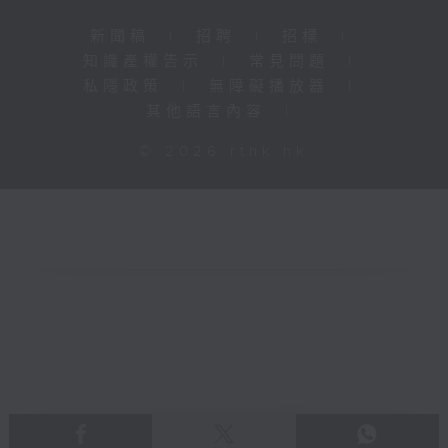
新聞稿
|
招聘
|
招標
|
知識產權告示
|
常見問題
|
私隱政策
|
無障礙播放器
|
其他語言內容
|
© 2026 rthk.hk