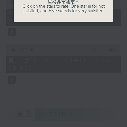
星為非常滿意。
seconds
00:00
56:10
Click on the stars to rate: One star is for not
of
satisfied, and Five stars is for very satisfied.
56
第一部份 Part 1 (HKT 06:04 -
minutes,
07:00)
10
seconds
0
seconds
00:00
56:09
of
56
第二部份 Part 2 (HKT 07:04 -
minutes,
08:00)
9
seconds
重溫
CATCHUP