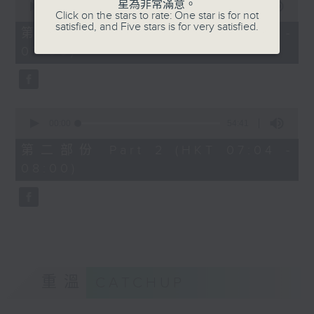
星為非常滿意。
seconds
00:00
50:20
Click on the stars to rate: One star is for not
of
satisfied, and Five stars is for very satisfied.
50
第一部份 Part 1 (HKT 06:04 -
minutes,
07:00)
20
seconds
0
seconds
00:00
54:41
of
54
第二部份 Part 2 (HKT 07:04 -
minutes,
08:00)
41
seconds
重溫
CATCHUP