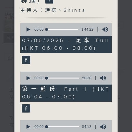
Sunday
(0600-0700
主持人：詩棓、Shinza
與一台、五台、
0
普通話台聯播)
電台直播
seconds
00:00
1:44:22
of
所有集數
1
07/06/2026 - 足本 Full
hour,
(HKT 06:00 - 08:00)
44
minutes,
您喜歡這個節目嗎?
22
seconds
0
簡介
GIST
seconds
00:00
50:20
of
50
第一部份 Part 1 (HKT
主持人：詩棓、Shinza
minutes,
06:04 - 07:00)
20
早上6時至7時，透過分享生活中的快樂點
seconds
滴，詩棓與您開展一個美麗星期天！
早上7時後，「少數族裔時段」正式展開！分
0
享不同族裔資訊。
seconds
00:00
54:12
of