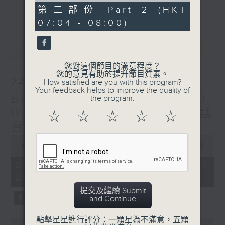
更多...
54
第二部份 Part 2 (HKT
每個星期天早上6時至8時，Beautiful
minutes,
07:04 - 08:00)
12
Sunday！
seconds
最新
LATEST
您對這個節目的滿意程度？
您的意見有助於提升節目質素。
02/08/2026
How satisfied are you with this program?
Your feedback helps to improve the quality of
Beautiful Sunday (0600-
the program.
0700 與一台、五台、普通話
☆
☆
☆
☆
☆
台聯播)
0
seconds
00:00
1:44:51
of
1
02/08/2026 - 足本 Full (HKT
hour,
06:00 - 08:00)
44
minutes,
提交及繼續 Submit
51
and Continue
seconds
點擊星星進行評分：一顆星為不滿意，五顆
0