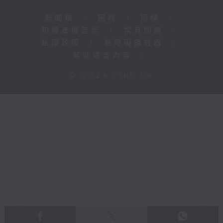
新聞稿
|
招聘
|
招標
|
知識產權告示
|
常見問題
|
私隱政策
|
無障礙播放器
|
其他語言內容
|
© 2026 rthk.hk