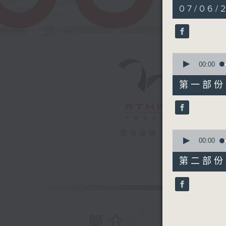
1
07/06/
hour,
44
minutes,
22
seconds
90%
0
seconds
00:00
of
50
第一部份 P
minutes,
20
seconds
90%
0
電台直播
seconds
00:00
of
54
第二部份 P
minutes,
12
seconds
90%
簡介