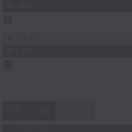
50
第一部份 Part 1 (HKT 06:04 - 07:00
minutes,
20
seconds
Volume
90%
0
seconds
00:00
of
54
第二部份 Part 2 (HKT 07:04 - 08:00
minutes,
41
seconds
Volume
90%
05 - 08
2026
02/08/2026