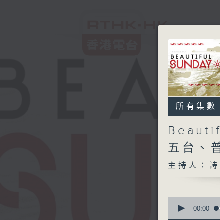
所有集數
Beaut
五台、
主持人：詩棓
0
seconds
00:00
of