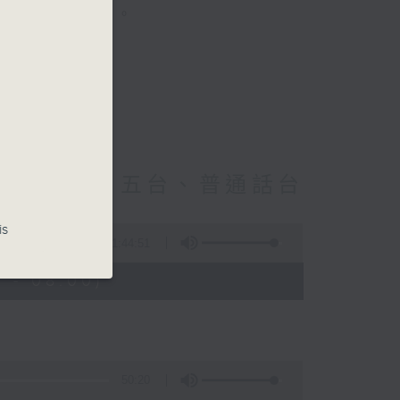
享不同族裔資訊。
ay！
-0700 與一台、五台、普通話台
is
1:44:51
 - 08:00)
50:20