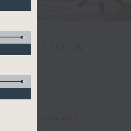
ay (0600-0700 與一
台聯播)
，詩棓與您開展一個美麗星期天！