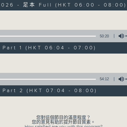
2026 - 足本 Full (HKT 06:00 - 08:00)
Volume
50:20
Beautiful Sund
art 1 (HKT 06:04 - 07:00)
台、五台、普通話
Volume
所有集數
54:12
您喜歡這個節目嗎?
art 2 (HKT 07:04 - 08:00)
Volume
主持人：詩棓、Shinza
早上6時至7時，透過分享生活中的快樂點滴
您對這個節目的滿意程度？
您的意見有助於提升節目質素。
How satisfied are you with this program?