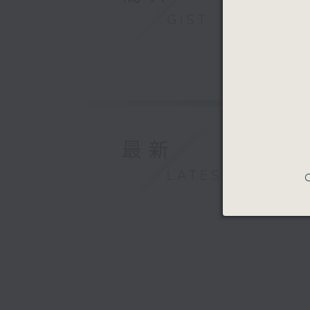
GIST
最新
LATEST
C