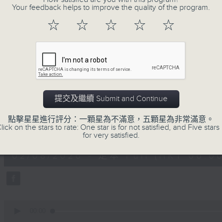
Your feedback helps to improve the quality of the program.
早上7時後，「少數族裔時段」正式展開！分
☆
☆
☆
☆
☆
每個星期天早上6時至8時，Beautiful Sund
02/08/2026
提交及繼續 Submit and Continue
Beautiful Sunday (0600
聯播)
點擊星星進行評分：一顆星為不滿意，五顆星為非常滿意。
lick on the stars to rate: One star is for not satisfied, and Five stars 
0
for very satisfied.
seconds
00:00
of
1
02/08/2026 - 足本 Full (HKT 06:00
hour,
44
minutes,
51
seconds
Volume
90%
0
seconds
00:00
of