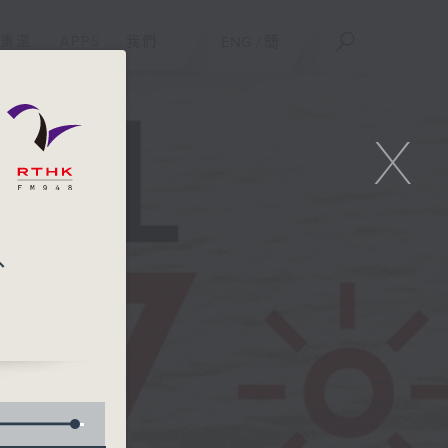
重溫
APPS
我們
ENG
/
簡
X
台、