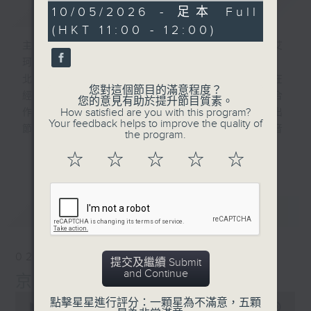
簡介
GIST
53
10/05/2026 - 足本 Full
minutes,
(HKT 11:00 - 12:00)
49
seconds
主持人：林司敏, 李志剛, 黃天頤, 超B, 艾
珂,澤華,王唯,耿樺,郭鵬
北京和香港作為一北一南兩個國際大都市，在
您對這個節目的滿意程度？
經濟、社會、文化等各方面保持著交流與合
您的意見有助於提升節目質素。
How satisfied are you with this program?
作。北京廣播電視台和香港電台強強聯合推出
Your feedback helps to improve the quality of
節目“京港話你知”。節目發揮傳統廣播聲音
the program.
的優勢，打造一個融媒體的潮流文化雜誌式節
更多...
☆
☆
☆
☆
☆
目，彰顯兩地新時代城市發展的氣象，同時創
造兩個機構的品牌新效應。
最新
LATEST
02/08/2026
提交及繼續 Submit
and Continue
京港話你知
0
點擊星星進行評分：一顆星為不滿意，五顆
seconds
00:00
52:53