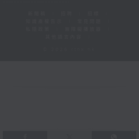
新聞稿
|
招聘
|
招標
|
知識產權告示
|
常見問題
|
私隱政策
|
無障礙播放器
|
其他語言內容
|
© 2026 rthk.hk