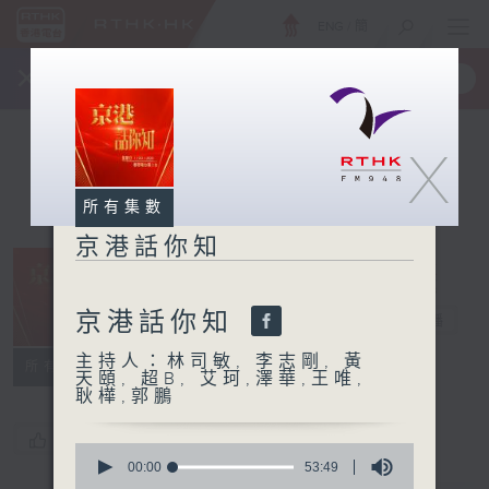
ENG
/
簡
×
全新 RTHK On The Go
取得
一手掌握 RTHK 電台、電視節目
X
所有集數
京港話你知
京港話你知
京港話你知
電台直播
主持人：林司敏, 李志剛, 黃
所有集數
天頤, 超B, 艾珂,澤華,王唯,
耿樺,郭鵬
您喜歡這個節目嗎?
0
seconds
00:00
53:49
of