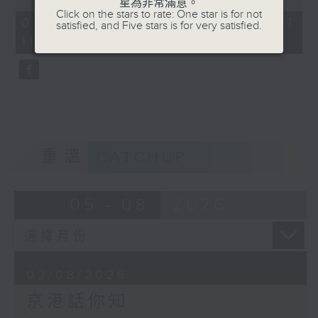
星為非常滿意。
of
Click on the stars to rate: One star is for not
52
02/08/2026 - 足本 Full (HKT
satisfied, and Five stars is for very satisfied.
minutes,
11:00 - 12:00)
53
seconds
重溫
CATCHUP
05 - 08
2026
02/08/2026
京港話你知