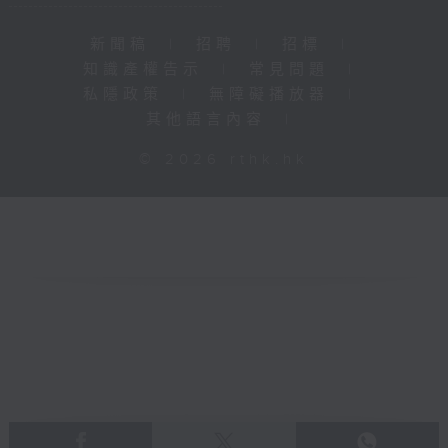
新聞稿
|
招聘
|
招標
|
知識產權告示
|
常見問題
|
私隱政策
|
無障礙播放器
|
其他語言內容
|
© 2026 rthk.hk