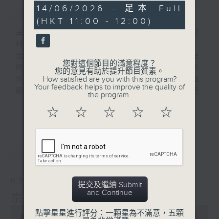
簡介
GIST
53
14/06/2026 - 足本 Full
minutes,
(HKT 11:00 - 12:00)
33
seconds
主持人：林司敏, 李志剛, 黃天頤, 超B, 艾
珂,澤華,王唯,耿樺,郭鵬
北京和香港作為一北一南兩個國際大都市，在
您對這個節目的滿意程度？
經濟、社會、文化等各方面保持著交流與合
您的意見有助於提升節目質素。
How satisfied are you with this program?
作。北京廣播電視台和香港電台強強聯合推出
Your feedback helps to improve the quality of
節目“京港話你知”。節目發揮傳統廣播聲音
the program.
的優勢，打造一個融媒體的潮流文化雜誌式節
更多...
☆
☆
☆
☆
☆
目，彰顯兩地新時代城市發展的氣象，同時創
造兩個機構的品牌新效應。
最新
LATEST
02/08/2026
提交及繼續 Submit
and Continue
京港話你知
0
點擊星星進行評分：一顆星為不滿意，五顆
seconds
00:00
52:53