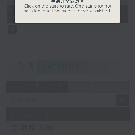
星為非常滿意。
of
Click on the stars to rate: One star is for not
52
02/08/2026 - 足本 Full (HKT
satisfied, and Five stars is for very satisfied.
minutes,
11:00 - 12:00)
53
seconds
重溫
CATCHUP
05 - 08
2026
02/08/2026
京港話你知