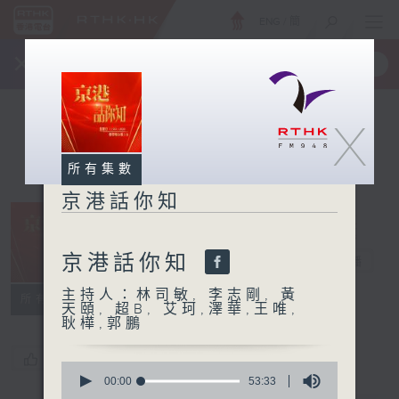
ENG
/
簡
×
全新 RTHK On The Go
取得
一手掌握 RTHK 電台、電視節目
X
所有集數
京港話你知
京港話你知
京港話你知
電台直播
主持人：林司敏, 李志剛, 黃
所有集數
天頤, 超B, 艾珂,澤華,王唯,
耿樺,郭鵬
您喜歡這個節目嗎?
0
seconds
00:00
53:33
of