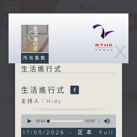
ENG
/
簡
×
全新 RTHK On The Go
取得
一手掌握 RTHK 電台、電視節目
X
所有集數
生活進行式
生活進行式
主持人：Hidy
0
seconds
00:00
00:00
of
0
17/05/2026 - 足本 Full
seconds