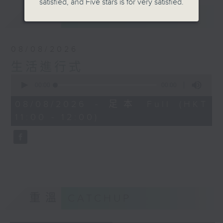
satisfied, and Five stars is for very satisfied.
最新
LATEST
08/08/2026
生活進行式
0
seconds
00:00
00:00
of
0
08/08/2026 - 足本 Full (HKT
seconds
11:00 - 12:00)
重溫
CATCHUP